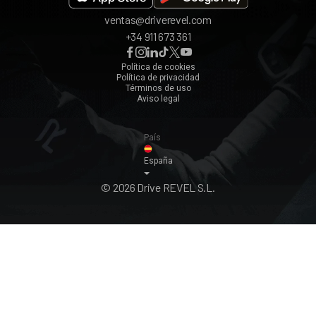
ventas@driverevel.com
Sevilla
+34 911 673 361
Málaga
Zaragoza
Política de cookies
Política de privacidad
Ver todos ›
Términos de uso
Aviso legal
País
España
© 2026 Drive REVEL S.L.