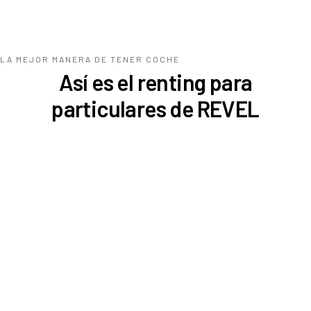
LA MEJOR MANERA DE TENER COCHE
Así es el renting para
particulares de REVEL
Seat Ibiza
340
€
296
€
/mes
¿Qué es REVEL?