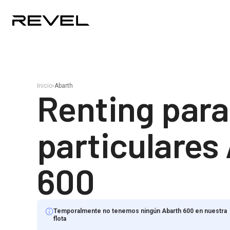
Inicio
›
Abarth
Renting para
particulares
600
Temporalmente no tenemos ningún Abarth 600 en nuestra
flota