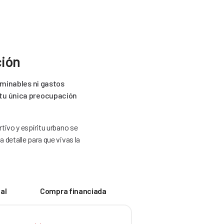
ción
rminables ni gastos
e tu única preocupación
tivo y espíritu urbano se
detalle para que vivas la
al
Compra financiada