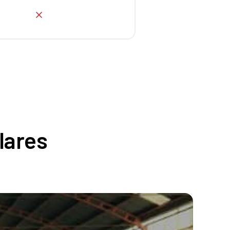
No
lares