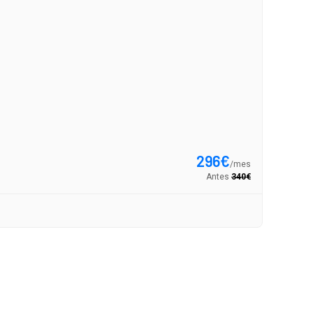
Opel 
1.2T GS X
296
€
/
mes
Antes
340
€