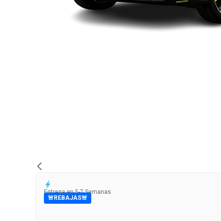
Entrega en 5-7 Semanas
🚨REBAJAS🚨