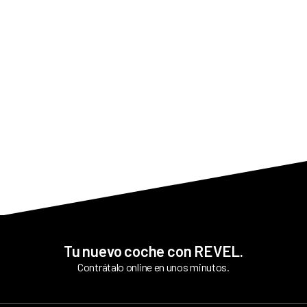
Quiero darme de baja, ¿cómo lo hago?
¿Dónde tengo que devolver el coche?
¿Qué tengo que tener en cuenta antes de devolver el
coche?
Tu nuevo coche con REVEL.
Contrátalo online en unos minutos.