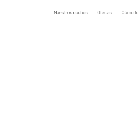
Nuestros coches
Ofertas
Cómo fu
preguntas frecuentes
itas solicitar cita para mantenimiento?