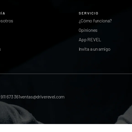
ÑÍA
SERVICIO
osotros
¿Cómo funciona?
Opiniones
App REVEL
s
Invita a un amigo
l
911 673 361
ventas@driverevel.com