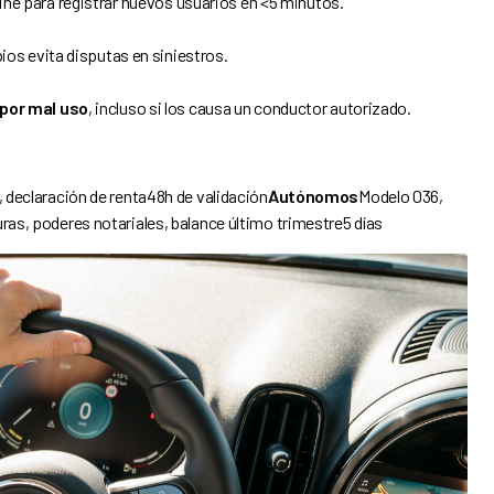
line para registrar nuevos usuarios en <5 minutos.
ios evita disputas en siniestros.
por mal uso
, incluso si los causa un conductor autorizado.
, declaración de renta48h de validación
Autónomos
Modelo 036,
ras, poderes notariales, balance último trimestre5 días