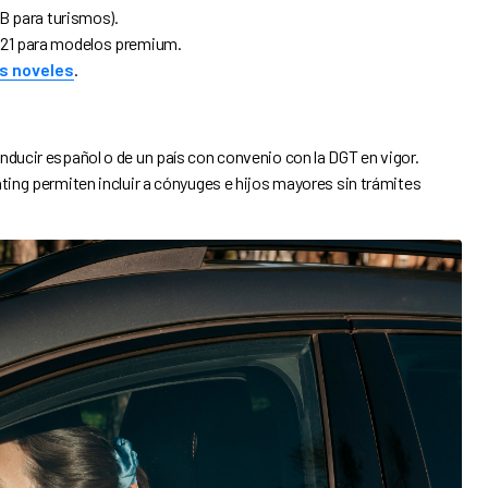
 B para turismos).
+21 para modelos premium.
s noveles
.
nducir español o de un país con convenio con la DGT en vigor.
ting permiten incluir a cónyuges e hijos mayores sin trámites