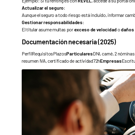
Ejemplo: Si tu renting es con
REVEL
, accede a su portal on
Actualizar el seguro
:
Aunque el seguro a todo riesgo está incluido, informar camb
Gestionar responsabilidades
:
El titular asume multas por
exceso de velocidad
o
daños 
Documentación necesaria (2025)
PerfilRequisitosPlazos
Particulares
DNI, carné, 2 nóminas
resumen IVA, certificado de actividad72h
Empresas
Escritu