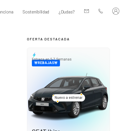
nciona
Sostenibilidad
¿Dudas?
OFERTA DESTACADA
Entrega en 5-7 Semanas
🚨REBAJAS🚨
Nuevo a estrenar