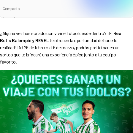
Compacto
Manual
Entrega en 5-7 Semanas
¿Alguna vez has soñado con vivir el fútbol desde dentro? ¡El
Real
Betis Balompié y REVEL
te ofrecen la oportunidad de hacerlo
realidad! Del 26 de febrero al 6 de marzo, podrás participar en un
sorteo que te brindará una experiencia épica junto a tu equipo
favorito.
340
€
296
€
/mes