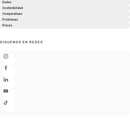
Dudas
Sostenibilidad
Comparativas
Problemas
Piezas
SÍGUENOS EN REDES