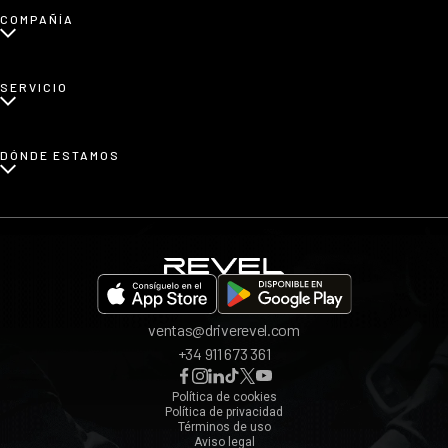
¿Qué es renting para particulares?
COMPAÑÍA
Renting de coches eléctricos
Renting de coches etiqueta CERO
Sobre nosotros
SERVICIO
Renting de coches familiares
Blog
Renting de coches urbanos
Prensa
¿Cómo funciona?
DÓNDE ESTAMOS
Afiliados
Opiniones
App REVEL
Madrid
Invita a un amigo
Barcelona
Bilbao
Valencia
ventas@driverevel.com
Sevilla
+34 911 673 361
Málaga
Zaragoza
Política de cookies
Política de privacidad
Ver todos ›
Términos de uso
Aviso legal