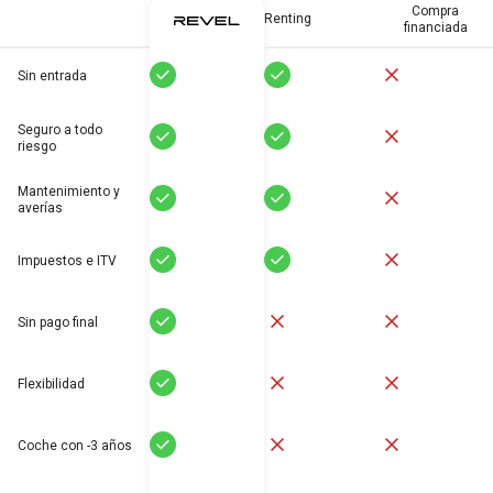
Compra
Renting
financiada
Sí
Sí
No
Sin entrada
Seguro a todo
Sí
Sí
No
riesgo
Mantenimiento y
Sí
Sí
No
averías
Sí
Sí
No
Impuestos e ITV
Sí
No
No
Sin pago final
Sí
No
No
Flexibilidad
Sí
No
No
Coche con -3 años