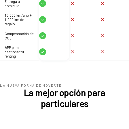
Entrega a
Sí
No
No
domicilio
15.000 km/año +
Sí
No
No
1.000 km de
regalo
Compensación de
Sí
No
No
CO₂
APP para
Sí
No
No
gestionar tu
renting
LA NUEVA FORMA DE MOVERTE
La mejor opción para
particulares