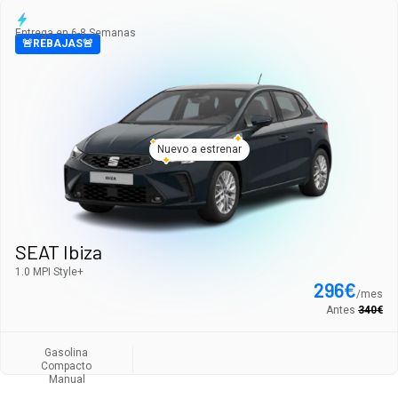
Entrega en 6-8 Semanas
🚨REBAJAS🚨
Nuevo a estrenar
SEAT Ibiza
1.0 MPI Style+
296
€
/
mes
Antes
340
€
Gasolina
Compacto
Manual