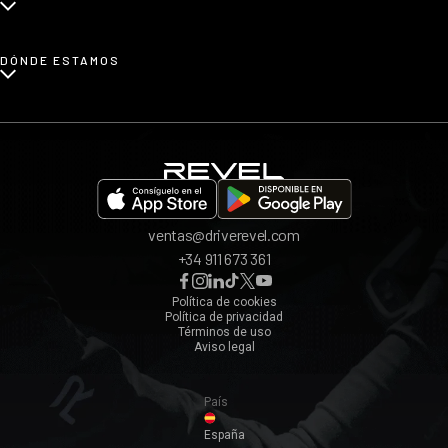
Renting de coches familiares
Blog
Renting de coches urbanos
Prensa
¿Cómo funciona?
DÓNDE ESTAMOS
Afiliados
Opiniones
App REVEL
Madrid
Invita a un amigo
Barcelona
Bilbao
Valencia
ventas@driverevel.com
Sevilla
+34 911 673 361
Málaga
Zaragoza
Política de cookies
Política de privacidad
Ver todos ›
Términos de uso
Aviso legal
País
España