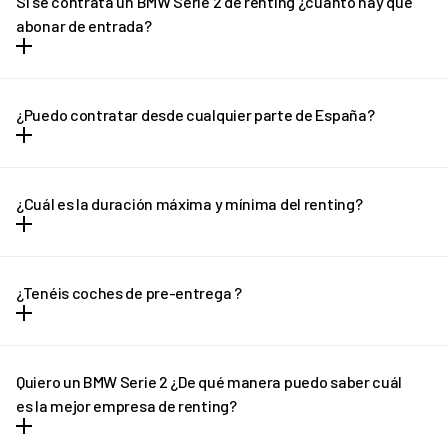
Si se contrata un BMW Serie 2 de renting ¿cuánto hay que
demos de alta a los conductores adicionales en el seguro sin
abonar de entrada?
coste adicional.
Con REVEL vas a poder olvidarte de las entradas y los grandes
desembolsos de dinero. Todos los gastos vienen incluidos dentro
¿Puedo contratar desde cualquier parte de España?
la cuota mensual y no hay entrada ni letra pequeña.
Puedes contratar tu REVEL desde cualquier parte de España
(excepto Canarias) y recibirlo en la puerta de tu casa en solo unos
¿Cuál es la duración máxima y mínima del renting?
días.
El renting tiene plazo mínimo de 12 meses y un máximo de 36
meses. En el caso de necesitar una cotización adaptada, no
¿Tenéis coches de pre-entrega ?
dudes en ponerte en contacto con REVEL. ¡Te ayudaremos!
En determinados casos, si el plazo de entrega previsto sufre
algún retraso pondremos a tu disposición un vehículo de pre-
Quiero un BMW Serie 2 ¿De qué manera puedo saber cuál
entrega que podrás disfrutar hasta que llegue tu vehículo
es la mejor empresa de renting?
definitivo.