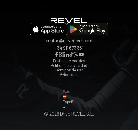
App REVEL
Madrid
Invita a un amigo
Barcelona
Bilbao
Valencia
ventas@driverevel.com
Sevilla
+34 911 673 361
Málaga
Zaragoza
Política de cookies
Política de privacidad
Ver todos ›
Términos de uso
Aviso legal
País
España
© 2026 Drive REVEL S.L.