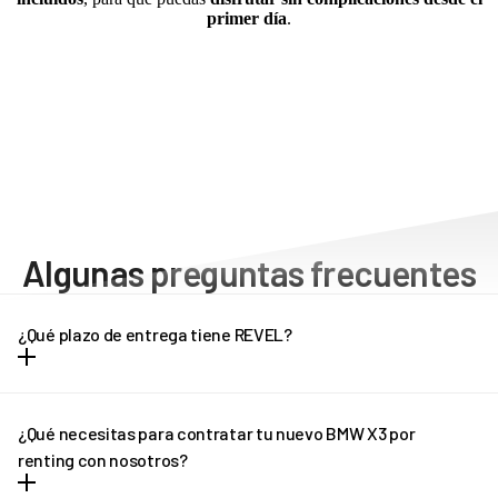
primer día
.
Algunas preguntas frecuentes
¿Qué plazo de entrega tiene REVEL?
Dependiendo del modelo de vehículo, los plazos de entrega
pueden oscilar entre una y tres semanas. Cada modelo tiene unos
¿Qué necesitas para contratar tu nuevo BMW X3 por
plazos de entrega diferentes, que puedes consultar en la propia
renting con nosotros?
ficha del vehículo. Pregúntanos por el plazo de entrega de tu BMW