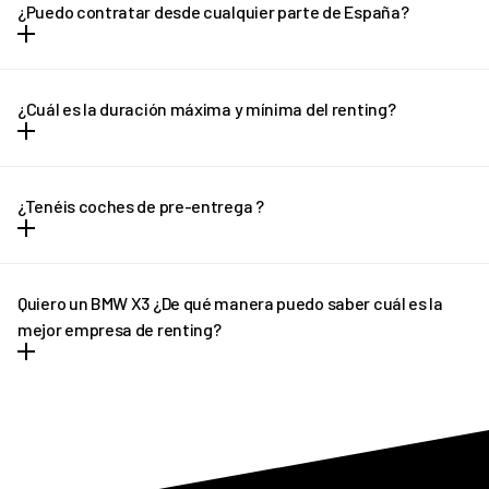
desembolsos de dinero. Todos los gastos vienen incluidos dentro
¿Puedo contratar desde cualquier parte de España?
la cuota mensual y no hay entrada ni letra pequeña.
Puedes contratar tu REVEL desde cualquier parte de España
(excepto Canarias) y recibirlo en la puerta de tu casa en solo unos
¿Cuál es la duración máxima y mínima del renting?
días.
El renting tiene plazo mínimo de 12 meses y un máximo de 36
meses. En el caso de necesitar una cotización adaptada, no
¿Tenéis coches de pre-entrega ?
dudes en ponerte en contacto con REVEL. ¡Te ayudaremos!
En determinados casos, si el plazo de entrega previsto sufre
algún retraso pondremos a tu disposición un vehículo de pre-
Quiero un BMW X3 ¿De qué manera puedo saber cuál es la
entrega que podrás disfrutar hasta que llegue tu vehículo
mejor empresa de renting?
definitivo.
REVEL es líder en renting de BMW X3. Ofrecemos tantas
facilidades y comodidades a los conductores, que poco a poco
más personas apuestan por nuestro asesoramiento
personalizado. Siempre y en todo momento estamos pendientes