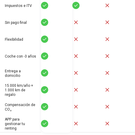
Sí
Sí
No
Impuestos e ITV
Sí
No
No
Sin pago final
Sí
No
No
Flexibilidad
Sí
No
No
Coche con -3 años
Entrega a
Sí
No
No
domicilio
15.000 km/año +
Sí
No
No
1.000 km de
regalo
Compensación de
Sí
No
No
CO₂
APP para
Sí
No
No
gestionar tu
renting