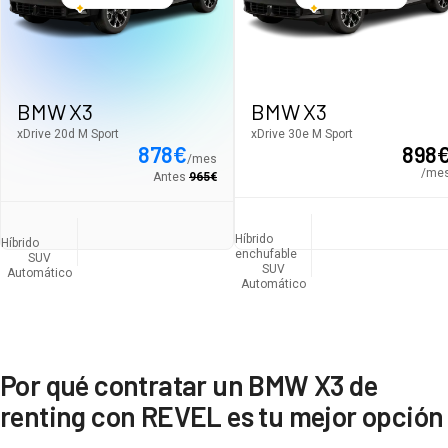
BMW X3
BMW X3
xDrive 20d M Sport
xDrive 30e M Sport
878
€
898
/
mes
/me
Antes
965
€
Híbrido
Híbrido
enchufable
SUV
SUV
Automático
Automático
Por qué contratar un BMW X3 de
renting con REVEL es tu mejor opción