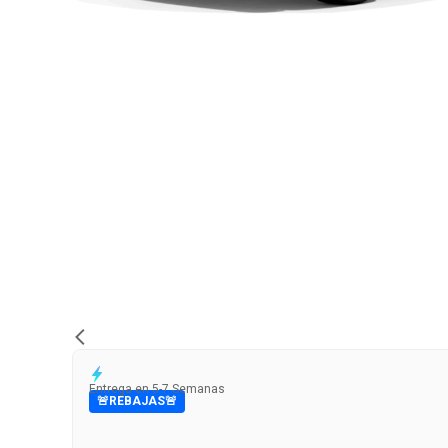
Entrega en 5-7 Semanas
🚨REBAJAS🚨