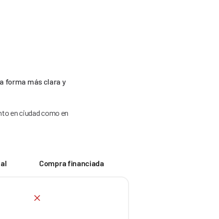
n
la forma más clara y
anto en ciudad como en
al
Compra financiada
No