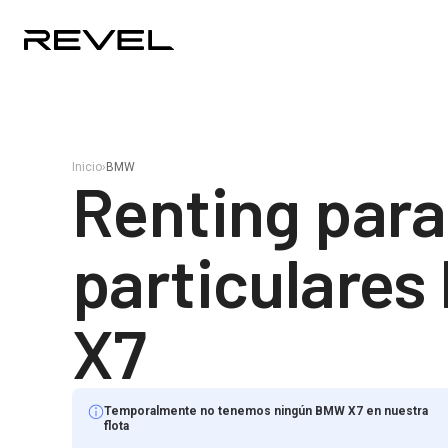
Inicio
›
BMW
Renting para
particulare
X7
Temporalmente no tenemos ningún BMW X7 en nuestra
flota