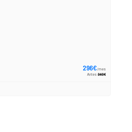
Opel 
1.2T GS X
296
€
/
mes
Antes
340
€