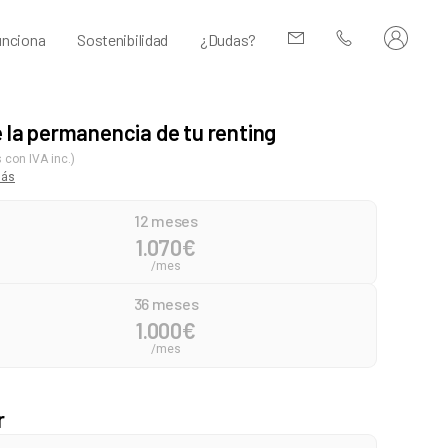
nciona
Sostenibilidad
¿Dudas?
e la permanencia de tu renting
 con IVA inc.)
más
12 meses
1.070
€
/mes
36 meses
1.000
€
/mes
r