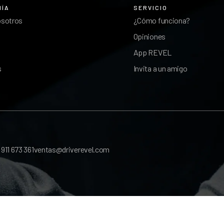
ÑÍA
SERVICIO
osotros
¿Cómo funciona?
Opiniones
App REVEL
s
Invita a un amigo
l
911 673 361
ventas@driverevel.com