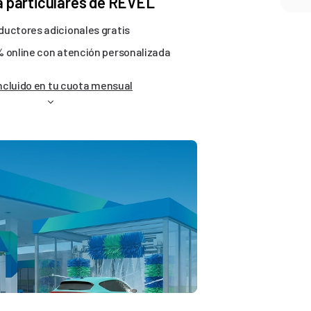
ra particulares de REVEL
uctores adicionales gratis
 online con atención personalizada
ncluido en tu cuota mensual
EL RENTING DE COCH
Más de 6.936 reseñas 