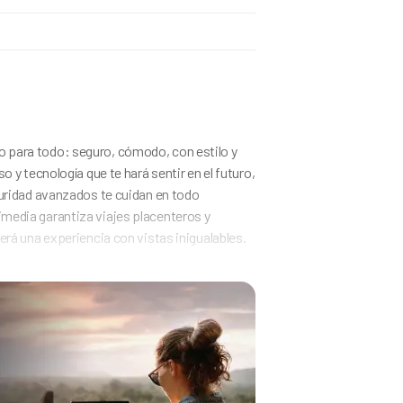
omático
ido
(Gasolina)
 para todo: seguro, cómodo, con estilo y
/100 km
 y tecnología que te hará sentir en el futuro,
CV
guridad avanzados te cuidan en todo
cc
media garantiza viajes placenteros y
g/km
rá una experiencia con vistas inigualables.
m
ltura
m
2m