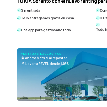
Tu KIA Sorento con el nuevo renting pa
Saber más
Sin entrada
Cond
12 meses
1.070
Te lo entregamos gratis en casa
€
100%
/mes
Todo i
Una app para gestionarlo todo
36 meses
1.000
€
/mes
VENTAJAS EXCLUSIVAS
⛽ Ahorra 8 cts./l al repostar
Color
🫧 Lava tu REVEL desde 1,95€