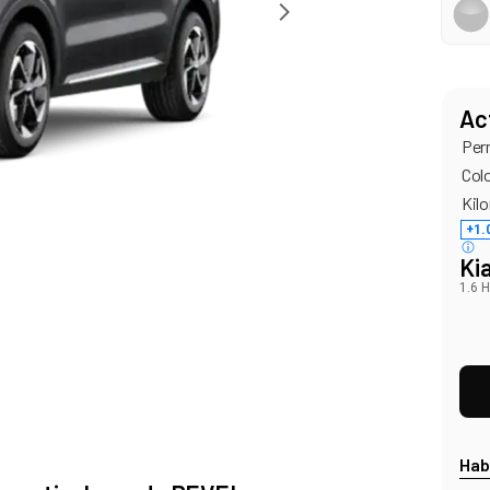
Ac
Per
Col
Kilo
+1.
Ki
1.6 
Hab