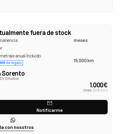
tualmente fuera de stock
manencia
meses
or
metraje anual incluido
15.000 km
000
de regalo
a Sorento
HEV Emotion
1.000
€
/mes
(
IVA inc.
)
Notificarme
la con nosotros