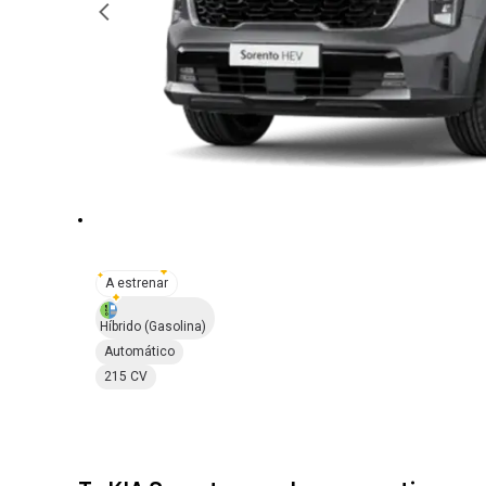
A estrenar
Híbrido
(Gasolina)
Automático
215 CV
Elige la permanencia de tu renting
(Precios con IVA inc.)