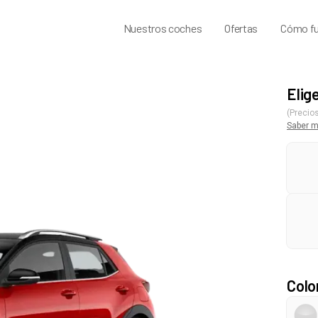
Nuestros coches
Ofertas
Cómo fu
Elig
(Precios
Saber 
Colo