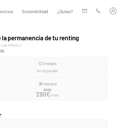
nciona
Sostenibilidad
¿Dudas?
e la permanencia de tu renting
 con IVA inc.)
más
12 meses
No disponible
36 meses
362
€
290
€
/mes
r