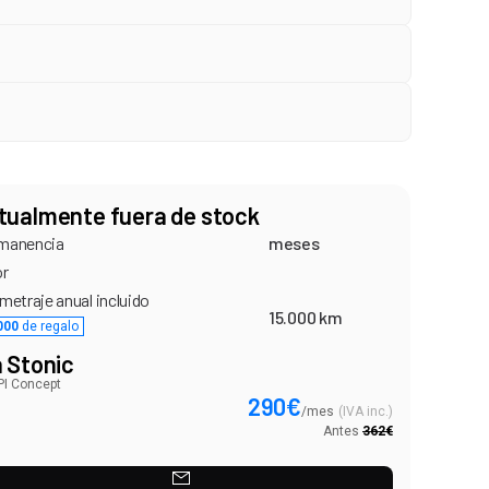
tualmente fuera de stock
manencia
meses
or
metraje anual incluido
15.000 km
000
de regalo
a Stonic
PI Concept
290
€
/
mes
(
IVA inc.
)
Antes
362
€