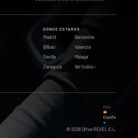
DÓNDE ESTAMOS
Madrid
Barcelona
Bilbao
Valencia
Sevilla
Málaga
Zaragoza
Ver todos ›
País
España
© 2026 Drive REVEL S.L.