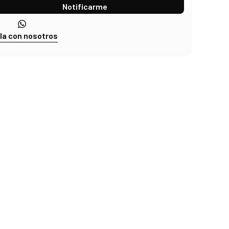
Notificarme
la con nosotros
ES Nº1
de clientes lo confirman