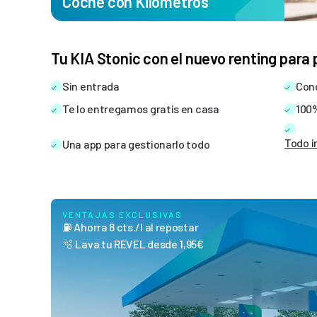
Coche con Kilometros
Saber más
12 meses
Tu KIA Stonic con el nuevo renting para
No disponible
Sin entrada
Cond
36 meses
362
€
Te lo entregamos gratis en casa
100%
290
€
/mes
Todo i
Una app para gestionarlo todo
Color
VENTAJAS EXCLUSIVAS
⛽ Ahorra 8 cts./l al repostar
🫧 Lava tu REVEL desde 1,95€