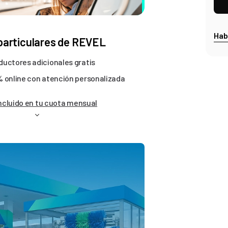
Hab
 particulares de REVEL
uctores adicionales gratis
 online con atención personalizada
ncluido en tu cuota mensual
EL RENTING DE COCH
Más de 6.936 reseñas 