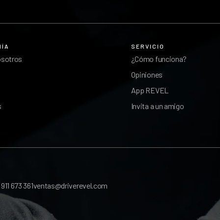
ÑÍA
SERVICIO
osotros
¿Cómo funciona?
Opiniones
App REVEL
s
Invita a un amigo
l
911 673 361
ventas@driverevel.com