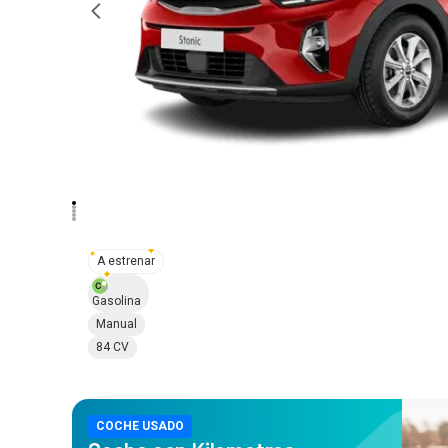
A estrenar
Gasolina
Manual
84 CV
Elige la permanencia de tu renting
COCHE USADO
(Precios con IVA inc.)