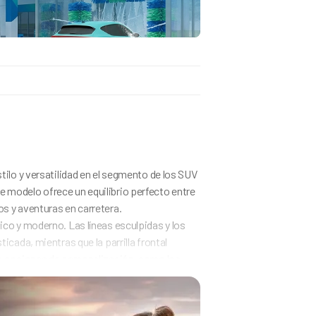
SUV
Manual
Gasolina
tilo y versatilidad en el segmento de los SUV
5,6
l/100 km
 modelo ofrece un equilibrio perfecto entre
84
CV
os y aventuras en carretera.
1197
cc
ico y moderno. Las líneas esculpidas y los
128
g/km
icada, mientras que la parrilla frontal
5
as opciones de personalización, como los
5
ermiten a los conductores expresar su estilo
o y funcional. Los asientos ergonómicos