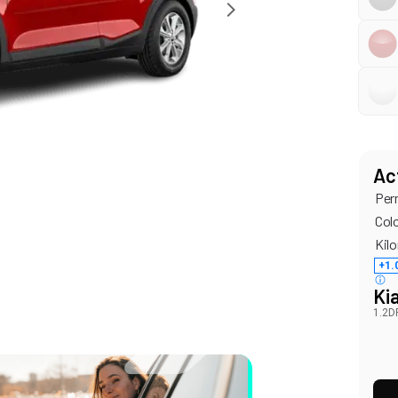
Ac
Per
Col
Kilo
+1.
Ki
1.2D