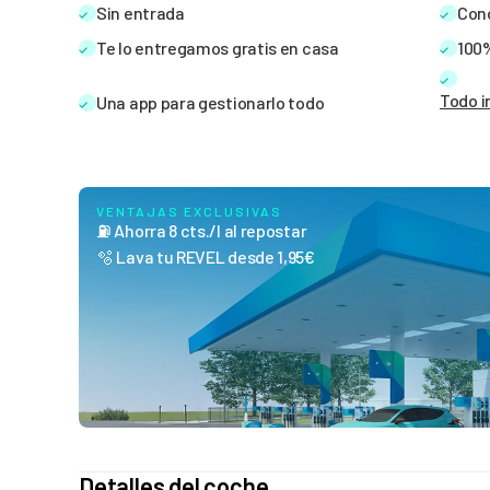
Sin entrada
Cond
12 meses
360
Te lo entregamos gratis en casa
€
100%
/mes
Todo i
Una app para gestionarlo todo
36 meses
318
€
/mes
VENTAJAS EXCLUSIVAS
⛽ Ahorra 8 cts./l al repostar
Selecciona el color
🫧 Lava tu REVEL desde 1,95€
Smoke Blue
Detalles del coche