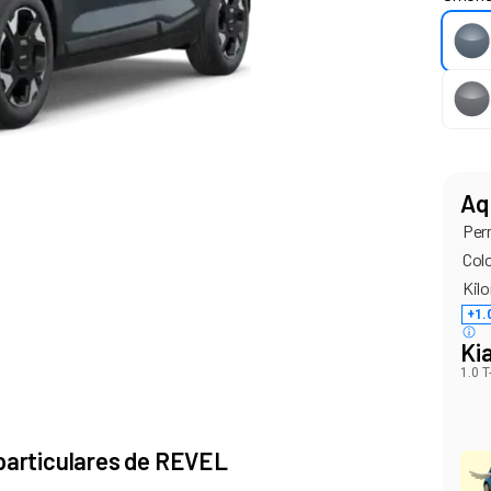
Aq
Per
Col
Kilo
+1.
Ki
1.0 
 particulares de REVEL