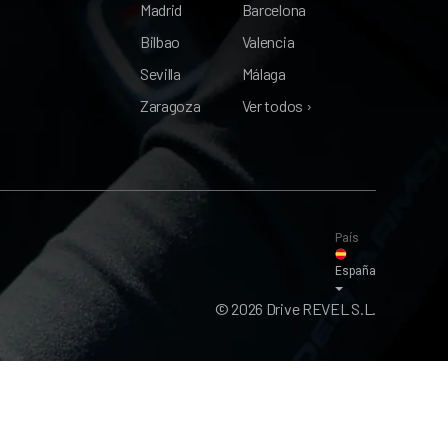
Madrid
Barcelona
Bilbao
Valencia
Sevilla
Málaga
Zaragoza
Ver todos ›
País
España
© 2026 Drive REVEL S.L.