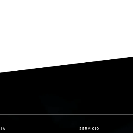
añías de seguros.
la aseguradora para ese coche en
ndiciones, que han sido definidas por
en la sección "Guantera" de la
APP de
ÑÍA
SERVICIO