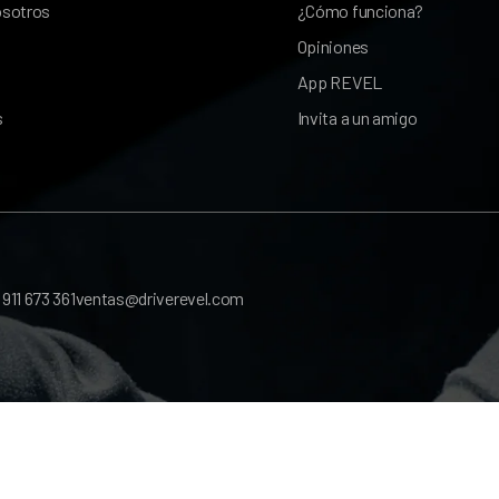
osotros
¿Cómo funciona?
Opiniones
App REVEL
s
Invita a un amigo
l
911 673 361
ventas@driverevel.com