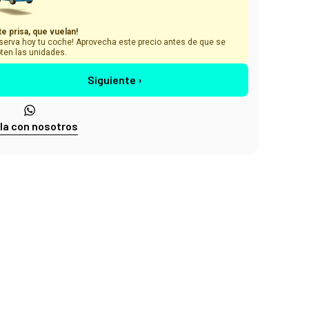
te prisa, que vuelan!
serva hoy tu coche! Aprovecha este precio antes de que se
ten las unidades.
Siguiente ›
la con nosotros
ES Nº1
de clientes lo confirman