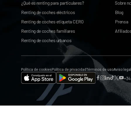
¿Qué es renting para particulares?
Sobre n
Cinturones delanteros regulables en altura
Renting de coches eléctricos
Blog
Multimedia
Renting de coches etiqueta CERO
Prensa
Mandos multifunción en volante
Renting de coches familiares
Afiliado
Ordenador de viaje
Renting de coches urbanos
Llamada de emergencia
6 altavoces
Android Auto y Apple CarPlay
Conexión Bluetooth para teléfono móvil
Política de cookies
Política de privacidad
Términos de uso
Aviso lega
Navegador
+34 
Pantalla central de 12,3"
Puerto USB delantero
Puerto de carga USB trasero
Radio digital
Reconocimiento de voz
Servicios conectados
Actualización de software online
Servicios remotos