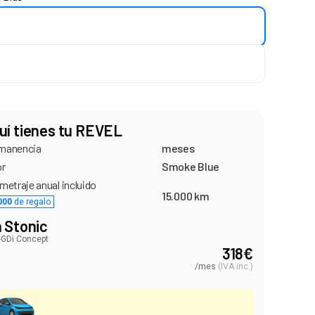
uí tienes tu REVEL
manencia
meses
or
Smoke Blue
metraje anual incluido
15.000 km
000
de regalo
a Stonic
T-GDi Concept
318
€
/mes
(
IVA inc.
)