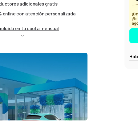
uctores adicionales gratis
 online con atención personalizada
¡Da
¡Re
ago
ncluido en tu cuota mensual
Hab
EL RENTING DE COCH
Más de 6.936 reseñas 