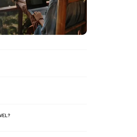
tu REVEL. Sin sorpresas. La cuota incluye:
de a la cuota mensual del coche que has
EVEL?
 banco y recibir la validación en un clic o
sos) a nuestro sistema, rápido y
 con tu banco o subir la
 si lo necesitas).