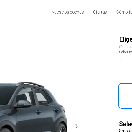
Nuestros coches
Ofertas
Cómo fu
Elig
(Precios
Saber 
Sele
Smoke