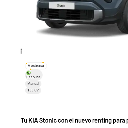
A estrenar
Gasolina
Manual
100 CV
Elige la permanencia de tu renting
(Precios con IVA inc.)
Tu KIA Stonic con el nuevo renting para
Saber más