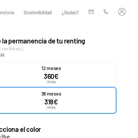
nciona
Sostenibilidad
¿Dudas?
e la permanencia de tu renting
 con IVA inc.)
más
12 meses
360
€
/mes
36 meses
318
€
/mes
cciona el color
 Blue