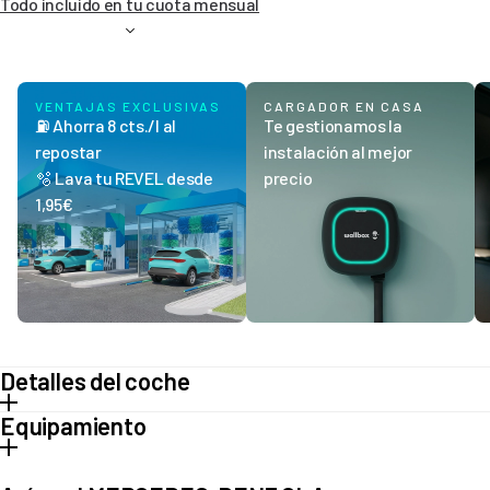
Todo incluido en tu cuota mensual
VENTAJAS EXCLUSIVAS
CARGADOR EN CASA
⛽ Ahorra 8 cts./l al
Te gestionamos la
repostar
instalación al mejor
🫧 Lava tu REVEL desde
precio
1,95€
Detalles del coche
Equipamiento
Tipo de vehículo
SUV
Transmisión
Automático
Multimedia
Combustible
Híbrido Enchufable
(Gasolina)