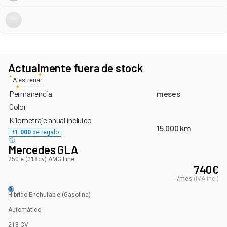
Actualmente fuera de stock
A estrenar
Permanencia
meses
Color
Kilometraje anual incluido
15.000 km
+1.000
de regalo
Mercedes GLA
250 e (218cv) AMG Line
740
€
/mes
(
IVA inc.
)
Híbrido Enchufable
(Gasolina)
·
Automático
·
218
CV