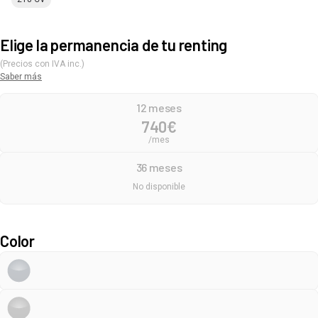
Elige la permanencia de tu renting
(Precios con IVA inc.)
Saber más
12 meses
740
€
/mes
36 meses
No disponible
Color