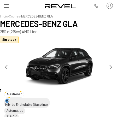
Inicio
›
Coches
›
MERCEDES-BENZ GLA
MERCEDES-BENZ GLA
250 e (218cv) AMG Line
Sin stock
A estrenar
Híbrido Enchufable
(Gasolina)
Automático
218 CV