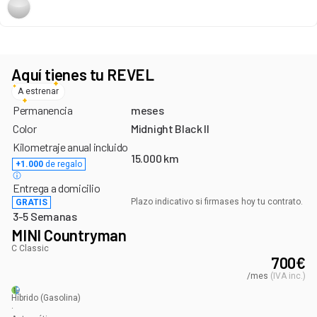
Aquí tienes tu REVEL
A estrenar
Permanencia
meses
Color
Midnight Black II
Kilometraje anual incluido
15.000 km
+1.000
de regalo
Entrega a domicilio
Plazo indicativo si firmases hoy tu contrato.
GRATIS
3-5 Semanas
MINI Countryman
C Classic
700
€
/mes
(
IVA inc.
)
Híbrido
(Gasolina)
·