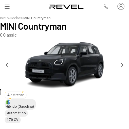
Inicio
›
Coches
›
MINI Countryman
MINI Countryman
C Classic
A estrenar
Híbrido
(Gasolina)
Automático
170 CV