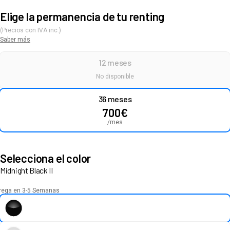
Elige la permanencia de tu renting
(Precios con IVA inc.)
Saber más
12 meses
No disponible
36 meses
700
€
/mes
Selecciona el color
Midnight Black II
rega en 3-5 Semanas