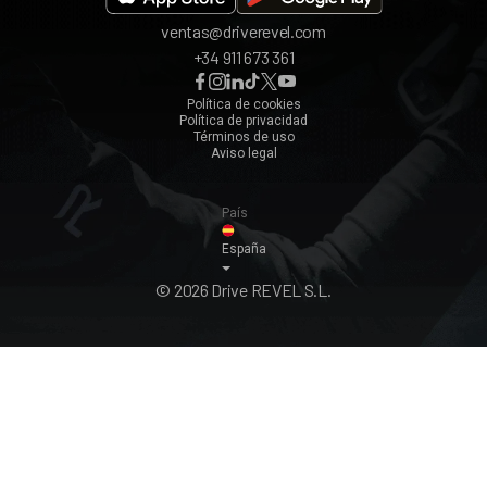
ventas@driverevel.com
Sevilla
+34 911 673 361
Málaga
Zaragoza
Política de cookies
Política de privacidad
Ver todos ›
Términos de uso
Aviso legal
País
España
© 2026 Drive REVEL S.L.