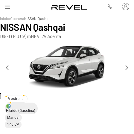
Inicio
›
Coches
›
NISSAN Qashqai
NISSAN Qashqai
DIG-T (140 CV) mHEV 12V Acenta
A estrenar
Híbrido
(Gasolina)
Manual
140 CV