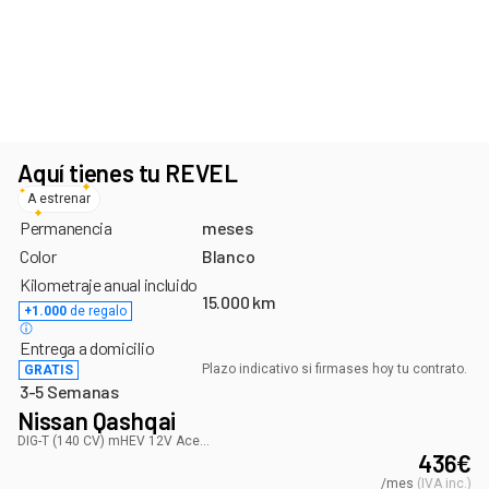
Últimas unidades con este plazo de entrega
¡Aprovecha antes de que se agoten!
Aquí tienes tu REVEL
A estrenar
Permanencia
meses
Color
Blanco
Kilometraje anual incluido
15.000 km
+1.000
de regalo
Entrega a domicilio
Plazo indicativo si firmases hoy tu contrato.
GRATIS
3-5 Semanas
Nissan Qashqai
DIG-T (140 CV) mHEV 12V Acenta
436
€
/mes
(
IVA inc.
)