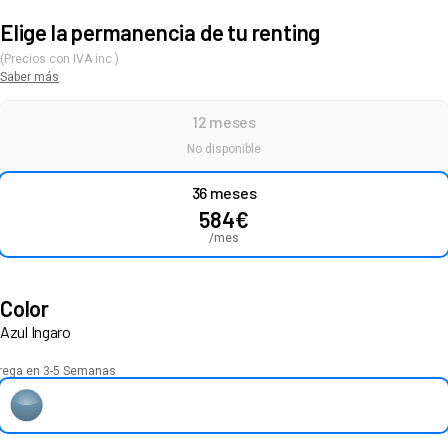
Elige la permanencia de tu renting
(Precios con IVA inc.)
Saber más
12 meses
No disponible
36 meses
584
€
/mes
Color
Azul Ingaro
rega en 3-5 Semanas