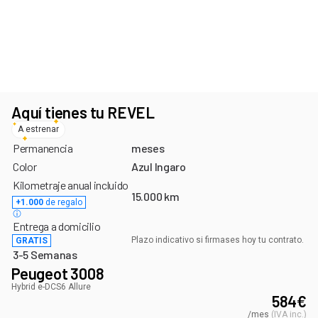
Últimas unidades con este plazo de entrega
¡Aprovecha antes de que se agoten!
Aquí tienes tu REVEL
A estrenar
Permanencia
meses
Color
Azul Ingaro
Kilometraje anual incluido
15.000 km
+1.000
de regalo
Entrega a domicilio
Plazo indicativo si firmases hoy tu contrato.
GRATIS
3-5 Semanas
Peugeot 3008
Hybrid e-DCS6 Allure
584
€
/mes
(
IVA inc.
)