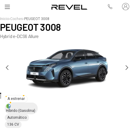
Inicio
›
Coches
›
PEUGEOT 3008
PEUGEOT 3008
Hybrid e-DCS6 Allure
A estrenar
Híbrido
(Gasolina)
Automático
136 CV