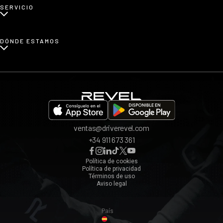
SERVICIO
Renting de coches familiares
Blog
Renting de coches urbanos
Prensa
¿Cómo funciona?
DÓNDE ESTAMOS
Afiliados
Opiniones
App REVEL
Madrid
Invita a un amigo
Barcelona
Bilbao
Valencia
ventas@driverevel.com
Sevilla
+34 911 673 361
Málaga
Zaragoza
Política de cookies
Política de privacidad
Ver todos ›
Términos de uso
Aviso legal
País