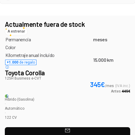
Actualmente fuera de stock
A estrenar
Permanencia
meses
Color
Kilometraje anual incluido
15.000 km
+1.000
de regalo
Toyota Corolla
125H Business e-CVT
345
€
/
mes
(
IVA inc.
)
Antes
445
€
Híbrido
(Gasolina)
·
Automático
·
122
CV