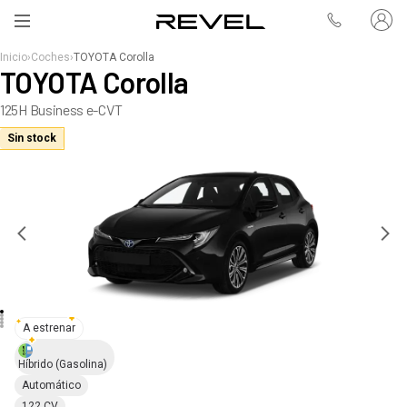
Inicio
›
Coches
›
TOYOTA Corolla
TOYOTA Corolla
125H Business e-CVT
Sin stock
A estrenar
Híbrido
(Gasolina)
Automático
122 CV