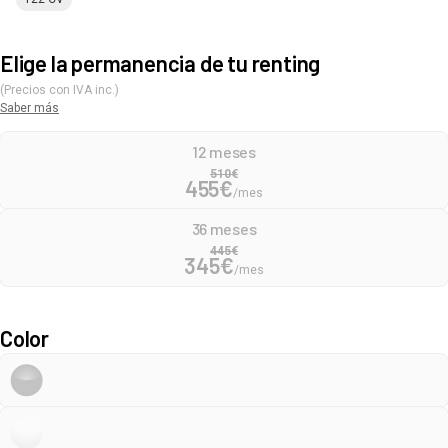
Elige la permanencia de tu renting
(Precios con IVA inc.)
Saber más
12 meses
510
€
455
€
/mes
36 meses
445
€
345
€
/mes
Color