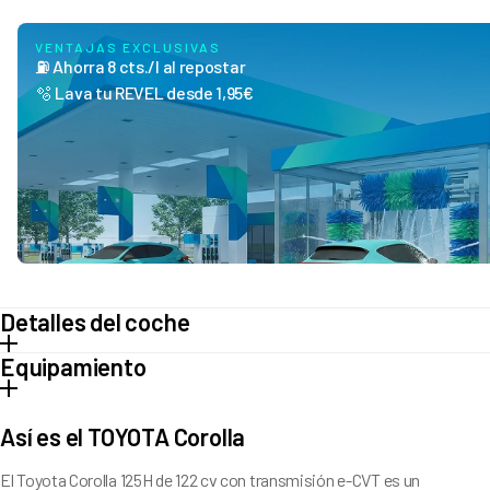
VENTAJAS EXCLUSIVAS
⛽ Ahorra 8 cts./l al repostar
🫧 Lava tu REVEL desde 1,95€
Detalles del coche
Equipamiento
Tipo de vehículo
Compacto
Transmisión
Automático
Comodidad
Combustible
Híbrido
(Gasolina)
Así es el TOYOTA Corolla
Alerta de pérdida de atención del conductor
Distintivo ambiental
Antibloqueo de frenos (ABS)
El Toyota Corolla 125H de 122 cv con transmisión e-CVT es un
Consumo medio
4,9
l/100 km