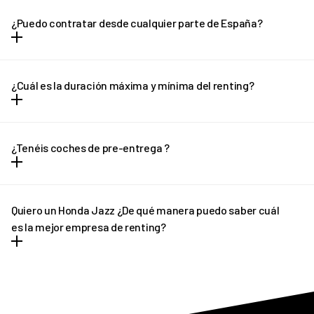
desembolsos de dinero. Todos los gastos vienen incluidos dentro
¿Puedo contratar desde cualquier parte de España?
la cuota mensual y no hay entrada ni letra pequeña.
Puedes contratar tu REVEL desde cualquier parte de España
(excepto Canarias) y recibirlo en la puerta de tu casa en solo unos
¿Cuál es la duración máxima y mínima del renting?
días.
El renting tiene plazo mínimo de 12 meses y un máximo de 36
meses. En el caso de necesitar una cotización adaptada, no
¿Tenéis coches de pre-entrega ?
dudes en ponerte en contacto con REVEL. ¡Te ayudaremos!
En determinados casos, si el plazo de entrega previsto sufre
algún retraso pondremos a tu disposición un vehículo de pre-
Quiero un Honda Jazz ¿De qué manera puedo saber cuál
entrega que podrás disfrutar hasta que llegue tu vehículo
es la mejor empresa de renting?
definitivo.
REVEL es líder en renting de Honda Jazz. Ofrecemos tantas
facilidades y comodidades a los conductores, que poco a poco
más personas apuestan por nuestro asesoramiento