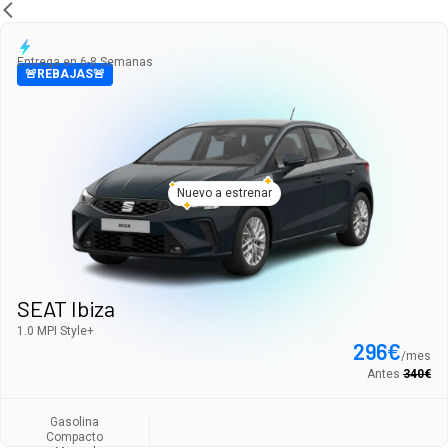
Entrega en 6-8 Semanas
🚨REBAJAS🚨
Nuevo a estrenar
SEAT Ibiza
1.0 MPI Style+
296
€
/
mes
Antes
340
€
Gasolina
Compacto