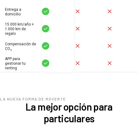
Entrega a
Sí
No
No
domicilio
15.000 km/año +
Sí
No
No
1.000 km de
regalo
Compensación de
Sí
No
No
CO₂
APP para
Sí
No
No
gestionar tu
renting
LA NUEVA FORMA DE MOVERTE
La mejor opción para
particulares