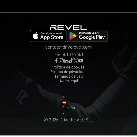
App REVEL
Madrid
Invita a un amigo
Barcelona
Bilbao
Valencia
ventas@driverevel.com
Sevilla
+34 911 673 361
Málaga
Zaragoza
Política de cookies
Política de privacidad
Ver todos ›
Términos de uso
Aviso legal
País
España
© 2026 Drive REVEL S.L.