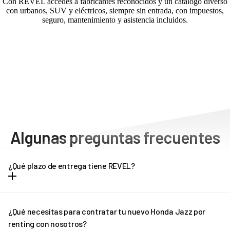
Con REVEL accedes a fabricantes reconocidos y un catálogo diverso
con urbanos, SUV y eléctricos, siempre sin entrada, con impuestos,
seguro, mantenimiento y asistencia incluidos.
Algunas preguntas frecuentes
¿Qué plazo de entrega tiene REVEL?
Dependiendo del modelo de vehículo, los plazos de entrega
pueden oscilar entre una y tres semanas. Cada modelo tiene unos
¿Qué necesitas para contratar tu nuevo Honda Jazz por
plazos de entrega diferentes, que puedes consultar en la propia
renting con nosotros?