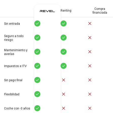
Compra
Renting
financiada
Sí
Sí
No
Sin entrada
Seguro a todo
Sí
Sí
No
riesgo
Mantenimiento y
Sí
Sí
No
averías
Sí
Sí
No
Impuestos e ITV
Sí
No
No
Sin pago final
Sí
No
No
Flexibilidad
Sí
No
No
Coche con -3 años