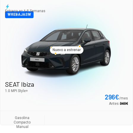
Entrega en 6-8 Semanas
🚨REBAJAS🚨
Nuevo a estrenar
SEAT Ibiza
1.0 MPI Style+
296
€
/
mes
Antes
340
€
Gasolina
Compacto
Manual