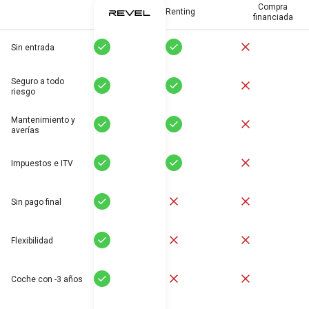
Compra
Renting
financiada
Sí
Sí
No
Sin entrada
Seguro a todo
Sí
Sí
No
riesgo
Mantenimiento y
Sí
Sí
No
averías
Sí
Sí
No
Impuestos e ITV
Sí
No
No
Sin pago final
Sí
No
No
Flexibilidad
Sí
No
No
Coche con -3 años