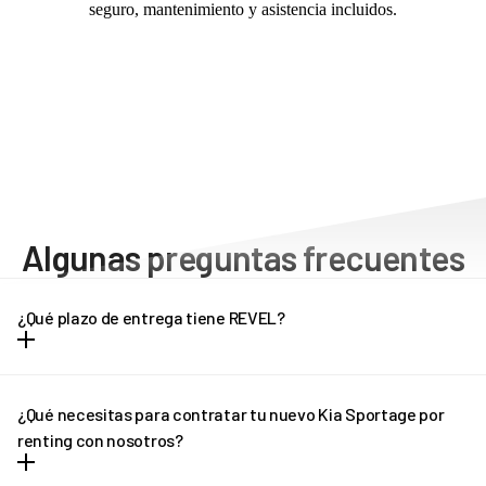
seguro, mantenimiento y asistencia incluidos.
Algunas preguntas frecuentes
¿Qué plazo de entrega tiene REVEL?
Dependiendo del modelo de vehículo, los plazos de entrega
pueden oscilar entre una y tres semanas. Cada modelo tiene unos
¿Qué necesitas para contratar tu nuevo Kia Sportage por
plazos de entrega diferentes, que puedes consultar en la propia
renting con nosotros?
ficha del vehículo. Pregúntanos por el plazo de entrega de tu Kia
Sportage por renting.