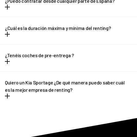
¿Puedo contratar desde cualquier parte de España?
la cuota mensual y no hay entrada ni letra pequeña.
Puedes contratar tu REVEL desde cualquier parte de España
(excepto Canarias) y recibirlo en la puerta de tu casa en solo unos
¿Cuál es la duración máxima y mínima del renting?
días.
El renting tiene plazo mínimo de 12 meses y un máximo de 36
meses. En el caso de necesitar una cotización adaptada, no
¿Tenéis coches de pre-entrega ?
dudes en ponerte en contacto con REVEL. ¡Te ayudaremos!
En determinados casos, si el plazo de entrega previsto sufre
algún retraso pondremos a tu disposición un vehículo de pre-
Quiero un Kia Sportage ¿De qué manera puedo saber cuál
entrega que podrás disfrutar hasta que llegue tu vehículo
es la mejor empresa de renting?
definitivo.
REVEL es líder en renting de Kia Sportage. Ofrecemos tantas
facilidades y comodidades a los conductores, que poco a poco
más personas apuestan por nuestro asesoramiento
personalizado. Siempre y en todo momento estamos pendientes
de todo cuanto necesitan nuestros clientes antes y tras la