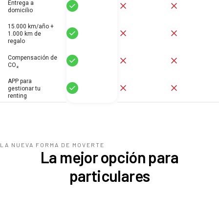
Entrega a
Sí
No
No
domicilio
15.000 km/año +
Sí
No
No
1.000 km de
regalo
Compensación de
Sí
No
No
CO₂
APP para
Sí
No
No
gestionar tu
renting
LA NUEVA FORMA DE MOVERTE
La mejor opción para
particulares