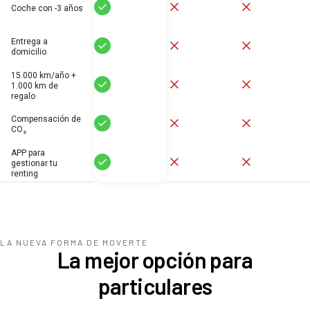
Sí
No
No
Coche con -3 años
Entrega a
Sí
No
No
domicilio
15.000 km/año +
Sí
No
No
1.000 km de
regalo
Compensación de
Sí
No
No
CO₂
APP para
Sí
No
No
gestionar tu
renting
LA NUEVA FORMA DE MOVERTE
La mejor opción para
particulares