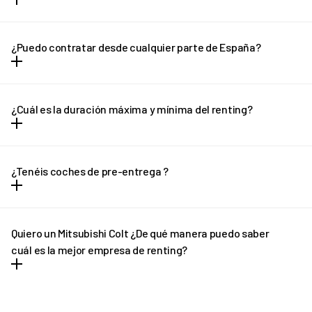
Con REVEL vas a poder olvidarte de las entradas y los grandes
desembolsos de dinero. Todos los gastos vienen incluidos dentro
¿Puedo contratar desde cualquier parte de España?
la cuota mensual y no hay entrada ni letra pequeña.
Puedes contratar tu REVEL desde cualquier parte de España
(excepto Canarias) y recibirlo en la puerta de tu casa en solo unos
¿Cuál es la duración máxima y mínima del renting?
días.
El renting tiene plazo mínimo de 12 meses y un máximo de 36
meses. En el caso de necesitar una cotización adaptada, no
¿Tenéis coches de pre-entrega ?
dudes en ponerte en contacto con REVEL. ¡Te ayudaremos!
En determinados casos, si el plazo de entrega previsto sufre
algún retraso pondremos a tu disposición un vehículo de pre-
Quiero un Mitsubishi Colt ¿De qué manera puedo saber
entrega que podrás disfrutar hasta que llegue tu vehículo
cuál es la mejor empresa de renting?
definitivo.
REVEL es líder en renting de Mitsubishi Colt. Ofrecemos tantas
facilidades y comodidades a los conductores, que poco a poco