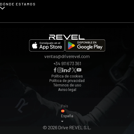
DÓNDE ESTAMOS
Afiliados
Opiniones
App REVEL
Madrid
Invita a un amigo
Barcelona
Bilbao
Valencia
ventas@driverevel.com
Sevilla
+34 911 673 361
Málaga
Zaragoza
Política de cookies
Política de privacidad
Ver todos ›
Términos de uso
Aviso legal
País
España
© 2026 Drive REVEL S.L.