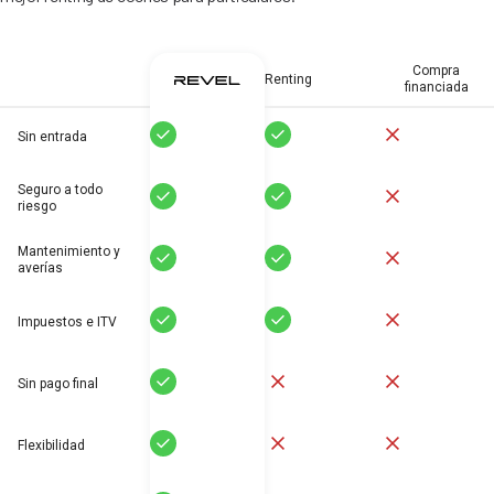
Compra
Renting
financiada
Sí
Sí
No
Sin entrada
Seguro a todo
Sí
Sí
No
riesgo
Mantenimiento y
Sí
Sí
No
averías
Sí
Sí
No
Impuestos e ITV
Sí
No
No
Sin pago final
Sí
No
No
Flexibilidad