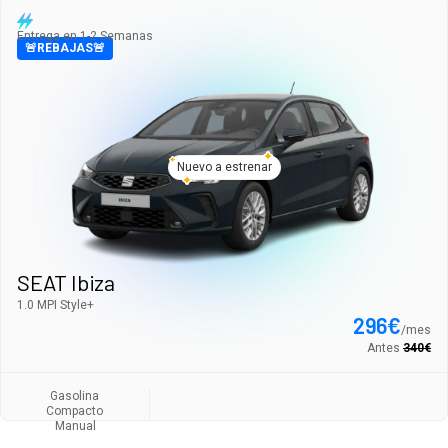
Entrega en 1-2 Semanas
🚨REBAJAS🚨
Nuevo a estrenar
SEAT Ibiza
1.0 MPI Style+
296
€
/
mes
Antes
340
€
Gasolina
Compacto
Manual