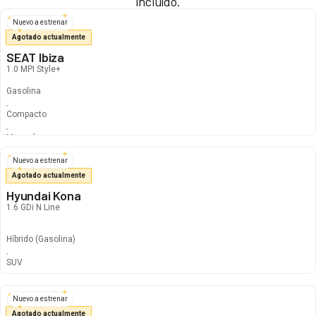
incluido.
Nuevo a estrenar
Agotado actualmente
SEAT Ibiza
1.0 MPI Style+
Gasolina
Compacto
Manual
Nuevo a estrenar
Agotado actualmente
Hyundai Kona
1.6 GDi N Line
Híbrido
(Gasolina)
340
€
296
€
/mes
SUV
Automático
Nuevo a estrenar
Agotado actualmente