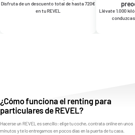
preo
Disfruta de un descuento total de hasta 720€
en tu REVEL
Llévate 1.000 kil
conduzcas 
¿Cómo funciona el renting para
particulares de REVEL?
Hacerse un REVEL es sencillo: elige tu coche, contrata online en unos
minutos y te lo entregamos en pocos días en la puerta de tu casa.