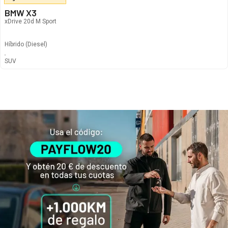
BMW X3
xDrive 20d M Sport
Híbrido
(Diesel)
380
€
/mes
SUV
Automático
965
€
878
€
/mes