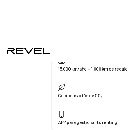
Siempre coches de menos de 3 año
Entrega a domicilio
15.000 km/año + 1.000 km de regalo
Compensación de CO₂
APP para gestionar tu renting