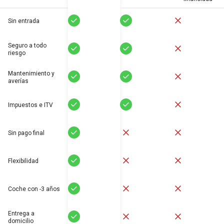
Sí
Sí
No
Sin entrada
Seguro a todo
Sí
Sí
No
riesgo
Mantenimiento y
Sí
Sí
No
averías
Sí
Sí
No
Impuestos e ITV
Sí
No
No
Sin pago final
Sí
No
No
Flexibilidad
Sí
No
No
Coche con -3 años
Entrega a
Sí
No
No
domicilio