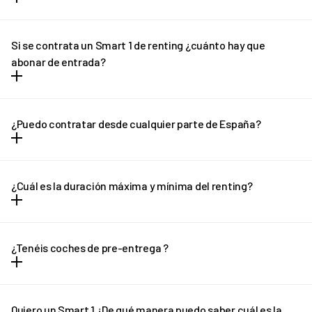
Tus familiares y amigos podrán conducir tu coche siempre que
tengan carnet en vigor. Por favor no olvides avisarnos para que
Si se contrata un Smart 1 de renting ¿cuánto hay que
demos de alta a los conductores adicionales en el seguro sin
abonar de entrada?
coste adicional.
Con REVEL vas a poder olvidarte de las entradas y los grandes
desembolsos de dinero. Todos los gastos vienen incluidos dentro
¿Puedo contratar desde cualquier parte de España?
la cuota mensual y no hay entrada ni letra pequeña.
Puedes contratar tu REVEL desde cualquier parte de España
(excepto Canarias) y recibirlo en la puerta de tu casa en solo unos
¿Cuál es la duración máxima y mínima del renting?
días.
El renting tiene plazo mínimo de 12 meses y un máximo de 36
meses. En el caso de necesitar una cotización adaptada, no
¿Tenéis coches de pre-entrega ?
dudes en ponerte en contacto con REVEL. ¡Te ayudaremos!
En determinados casos, si el plazo de entrega previsto sufre
algún retraso pondremos a tu disposición un vehículo de pre-
Quiero un Smart 1 ¿De qué manera puedo saber cuál es la