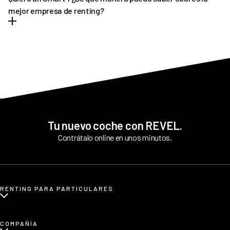
entrega que podrás disfrutar hasta que llegue tu vehículo
mejor empresa de renting?
definitivo.
REVEL es líder en renting de Smart 1. Ofrecemos tantas
facilidades y comodidades a los conductores, que poco a poco
más personas apuestan por nuestro asesoramiento
personalizado. Siempre y en todo momento estamos pendientes
de todo cuanto necesitan nuestros clientes antes y tras la
contratación.
Tu nuevo coche con REVEL.
Contrátalo online en unos minutos.
RENTING PARA PARTICULARES
¿Qué es renting para particulares?
COMPAÑÍA