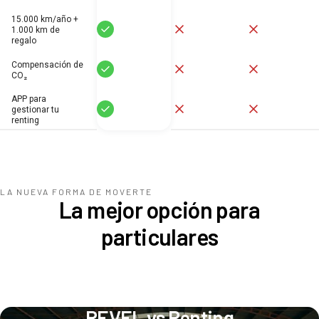
15.000 km/año +
Sí
No
No
1.000 km de
regalo
Compensación de
Sí
No
No
CO₂
APP para
Sí
No
No
gestionar tu
renting
LA NUEVA FORMA DE MOVERTE
La mejor opción para
particulares
REVEL vs Renting