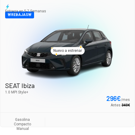
Entrega en 5-7 Semanas
🚨REBAJAS🚨
Nuevo a estrenar
SEAT Ibiza
1.0 MPI Style+
296
€
/
mes
Antes
340
€
Gasolina
Compacto
Manual