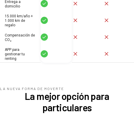
Entrega a
Sí
No
No
domicilio
15.000 km/año +
Sí
No
No
1.000 km de
regalo
Compensación de
Sí
No
No
CO₂
APP para
Sí
No
No
gestionar tu
renting
LA NUEVA FORMA DE MOVERTE
La mejor opción para
particulares