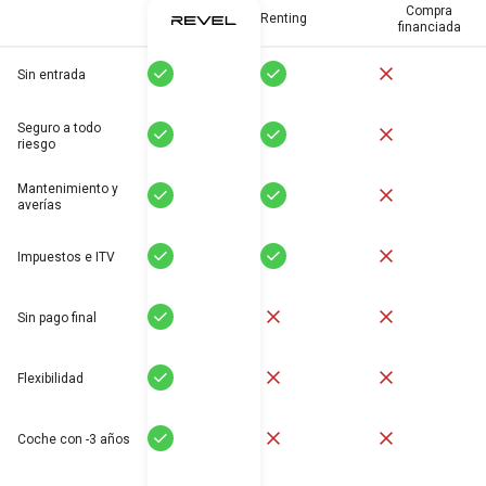
Compra
Renting
financiada
Sí
Sí
No
Sin entrada
Seguro a todo
Sí
Sí
No
riesgo
Mantenimiento y
Sí
Sí
No
averías
Sí
Sí
No
Impuestos e ITV
Sí
No
No
Sin pago final
Sí
No
No
Flexibilidad
Sí
No
No
Coche con -3 años