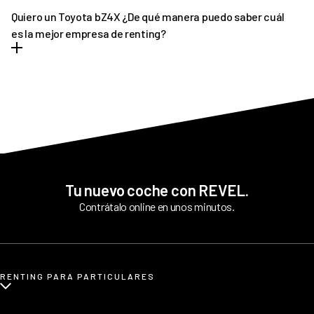
algún retraso pondremos a tu disposición un vehículo de pre-
Quiero un Toyota bZ4X ¿De qué manera puedo saber cuál
entrega que podrás disfrutar hasta que llegue tu vehículo
es la mejor empresa de renting?
definitivo.
REVEL es líder en renting de Toyota bZ4X. Ofrecemos tantas
facilidades y comodidades a los conductores, que poco a poco
más personas apuestan por nuestro asesoramiento
personalizado. Siempre y en todo momento estamos pendientes
de todo cuanto necesitan nuestros clientes antes y tras la
contratación.
Tu nuevo coche con REVEL.
Contrátalo online en unos minutos.
RENTING PARA PARTICULARES
¿Qué es renting para particulares?