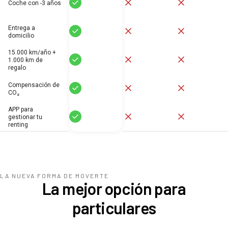
Sí
No
No
Coche con -3 años
Entrega a
Sí
No
No
domicilio
15.000 km/año +
Sí
No
No
1.000 km de
regalo
Compensación de
Sí
No
No
CO₂
APP para
Sí
No
No
gestionar tu
renting
LA NUEVA FORMA DE MOVERTE
La mejor opción para
particulares