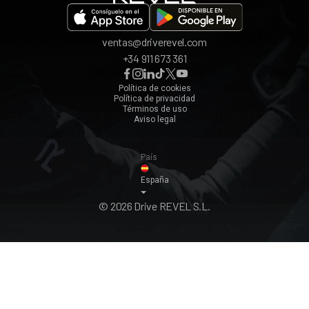
Valencia
ventas@driverevel.com
Sevilla
+34 911 673 361
Málaga
Zaragoza
Política de cookies
Política de privacidad
Ver todos ›
Términos de uso
Aviso legal
País
España
© 2026 Drive REVEL S.L.