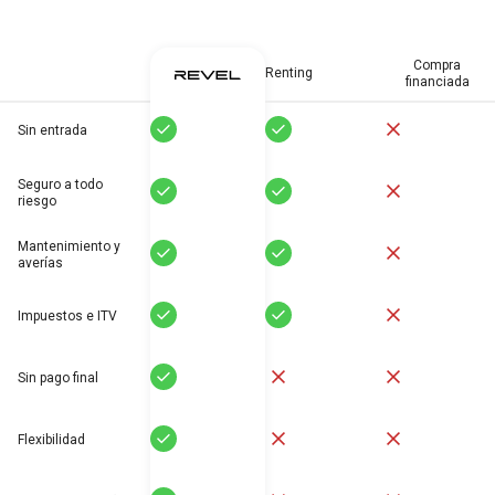
Compra
Renting
financiada
Sí
Sí
No
Sin entrada
Seguro a todo
Sí
Sí
No
riesgo
Mantenimiento y
Sí
Sí
No
averías
Sí
Sí
No
Impuestos e ITV
Sí
No
No
Sin pago final
Sí
No
No
Flexibilidad