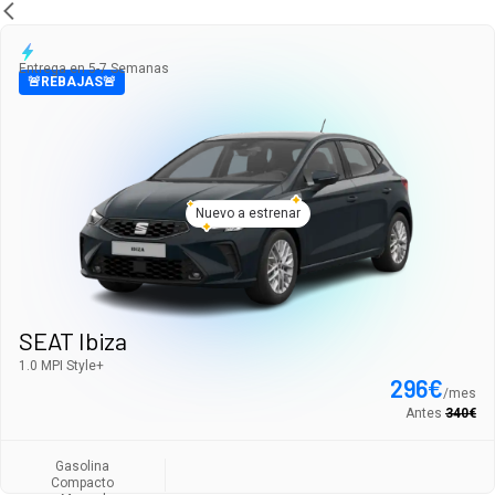
Entrega en 5-7 Semanas
🚨REBAJAS🚨
Nuevo a estrenar
SEAT Ibiza
1.0 MPI Style+
296
€
/
mes
Antes
340
€
Gasolina
Compacto