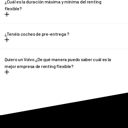
¿Cuál es la duración máxima y mínima del renting
días.
flexible?
El renting flexible tiene plazo mínimo de 12 meses y un máximo de
36 meses. En el caso de necesitar una cotización adaptada, no
¿Tenéis coches de pre-entrega ?
dudes en ponerte en contacto con REVEL. ¡Te ayudaremos!
En determinados casos, si el plazo de entrega previsto sufre
algún retraso pondremos a tu disposición un vehículo de pre-
Quiero un Volvo ¿De qué manera puedo saber cuál es la
entrega que podrás disfrutar hasta que llegue tu vehículo
mejor empresa de renting flexible?
definitivo.
REVEL es líder en renting flexible de Volvo. Ofrecemos tantas
facilidades y comodidades a los conductores, que poco a poco
más personas apuestan por nuestro asesoramiento
personalizado. Siempre y en todo momento estamos pendientes
de todo cuanto necesitan nuestros clientes antes y tras la
contratación.