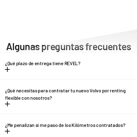
Algunas preguntas frecuentes
¿Qué plazo de entrega tiene REVEL?
Dependiendo del modelo de vehículo, los plazos de entrega
pueden oscilar entre una y tres semanas. Cada modelo tiene unos
¿Qué necesitas para contratar tu nuevo Volvo por renting
plazos de entrega diferentes, que puedes consultar en la propia
flexible con nosotros?
ficha del vehículo. Pregúntanos por el plazo de entrega de tu Volvo
por renting flexible.
Puedes contratar un Volvo por renting flexible con REVEL
siempre que tengas carnet de conducir español o de cualquier
¿Me penalizan si me paso de los Kilómetros contratados?
otro país de la UE en vigor.