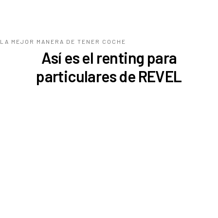
LA MEJOR MANERA DE TENER COCHE
Así es el renting para
particulares de REVEL
Seat Ibiza
340
€
296
€
/mes
¿Qué es REVEL?