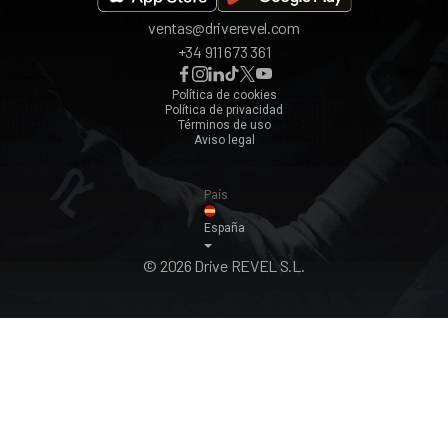
ventas@driverevel.com
Sevilla
+34 911 673 361
Málaga
Zaragoza
Política de cookies
Política de privacidad
Ver todos ›
Términos de uso
Aviso legal
País
España
© 2026 Drive REVEL S.L.