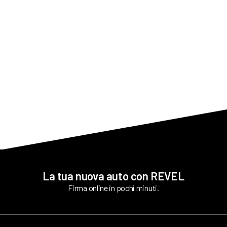
La manutenzione e il cambio gomme sono inclusi nel
canone REVEL?
Dove devo portare l’auto per la manutenzione?
Ho assistenza stradale?
La tua nuova auto con REVEL
Firma online in pochi minuti.