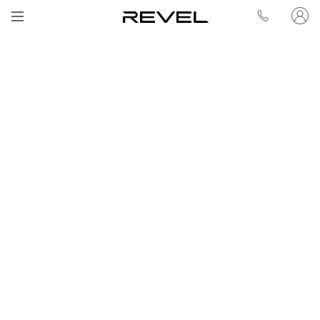
Vedi tutte le FAQ
“Portaoggetti”
app REVEL