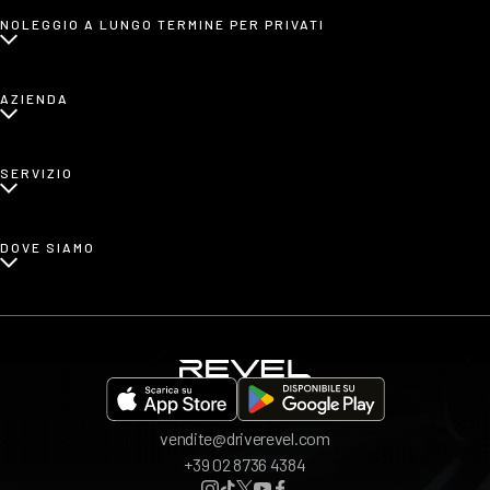
NOLEGGIO A LUNGO TERMINE PER PRIVATI
Cos'è il noleggio a lungo termine per privati?
AZIENDA
Chi siamo
SERVIZIO
Blog
Come funziona?
DOVE SIAMO
Recensioni
REVEL App
Bergamo
Invita a un amico
Bologna
Brescia
Milano
vendite@driverevel.com
Napoli
+39 02 8736 4384
Roma