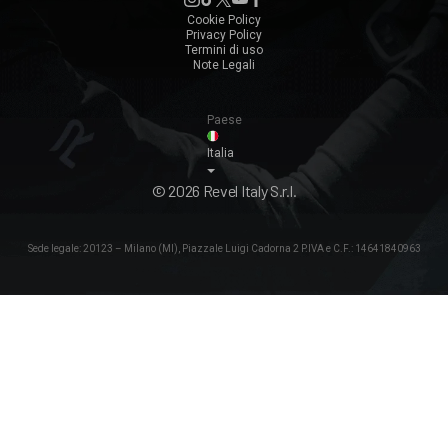
Torino
Cookie Policy
Privacy Policy
Italia
Termini di uso
Note Legali
Paese
Italia
© 2026 Revel Italy S.r.l.
Sede legale: 20123 – Milano (MI), Piazzale Luigi Cadorna 2 P.IVA e C.F.: 14641840963