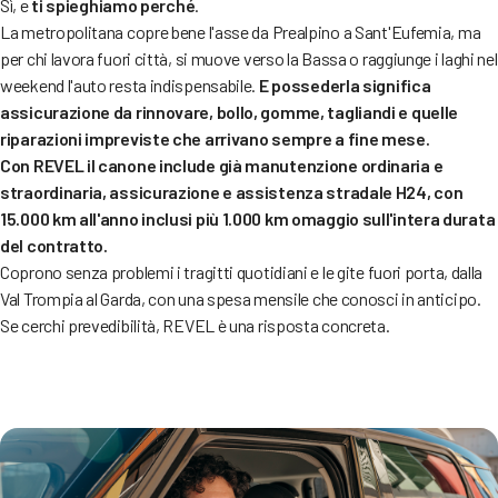
Sì, e
ti spieghiamo perché
.
La metropolitana copre bene l'asse da Prealpino a Sant'Eufemia, ma
per chi lavora fuori città, si muove verso la Bassa o raggiunge i laghi nel
weekend l'auto resta indispensabile.
E possederla significa
assicurazione da rinnovare, bollo, gomme, tagliandi e quelle
riparazioni impreviste che arrivano sempre a fine mese.
Con REVEL il canone include già manutenzione ordinaria e
straordinaria, assicurazione e assistenza stradale H24, con
15.000 km all'anno inclusi più 1.000 km omaggio sull'intera durata
del contratto.
Coprono senza problemi i tragitti quotidiani e le gite fuori porta, dalla
Val Trompia al Garda, con una spesa mensile che conosci in anticipo.
Se cerchi prevedibilità, REVEL è una risposta concreta.