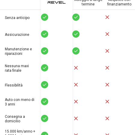
termine
finanziamento
Sí
Sí
No
Senza anticipo
Sí
Sí
No
Assicurazione
Manutenzione e
Sí
Sí
No
riparazioni
Nessuna maxi
Sí
No
No
rata finale
Sí
No
No
Flessibilità
Auto con meno di
Sí
No
No
3 anni
Consegna a
Sí
No
No
domicilio
15.000 km/anno +
Sí
No
No