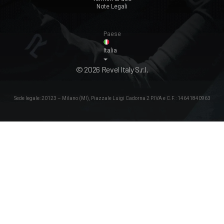
Note Legali
Paese
Italia
© 2026 Revel Italy S.r.l.
Sede legale: 20123 – Milano (MI), Piazzale Luigi Cadorna 2 P.IVA e C.F.: 14641840963