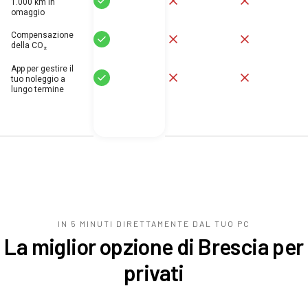
1.000 km in
omaggio
Compensazione
Sí
No
No
della CO₂
App per gestire il
Sí
No
No
tuo noleggio a
lungo termine
IN 5 MINUTI DIRETTAMENTE DAL TUO
PC
La miglior opzione di Brescia per
privati