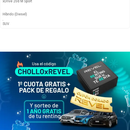
xDrive 20d M Sport
Híbrido
(Diesel)
380
€
/mes
SUV
Automático
965
€
878
€
/mes