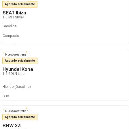
Agotado actualmente
SEAT Ibiza
1.0 MPI Style+
Gasolina
Compacto
Manual
Nuevo a estrenar
Agotado actualmente
Hyundai Kona
1.6 GDi N Line
Híbrido
(Gasolina)
340
€
296
€
/mes
SUV
Automático
Nuevo a estrenar
Agotado actualmente
BMW X3