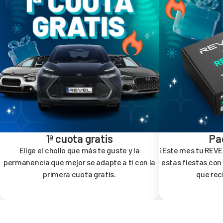
1ª cuota gratis
Pa
Elige el chollo que más te guste y la
¡Este mes tu REVEL
permanencia que mejor se adapte a ti con la
estas fiestas con
primera cuota gratis.
que rec