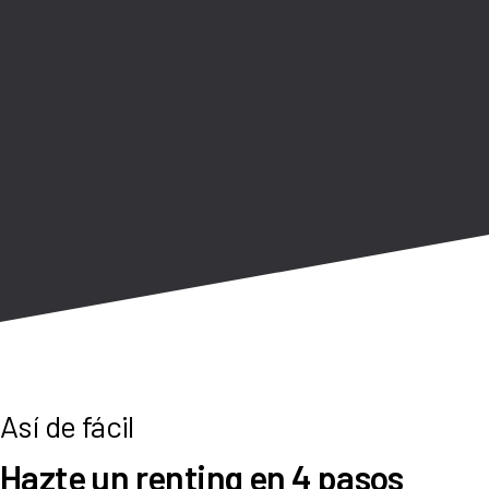
No más visitas a concesionarios.
Olvida los préstamos abusivos y las depreciaciones.
Mejor que un renting tradicional
Contratación 100% digital en pocos minutos.
Escoge la permanencia que mejor se adapte a ti.
Entrega gratuita a domicilio.
Disfruta de tu coche sin preocupaciones
Todo incluido en una cuota mensual.
Sin entradas ni costes ocultos.
Así de fácil
Nos ocupamos de todo lo que pueda surgir.
Hazte un renting en 4 pasos