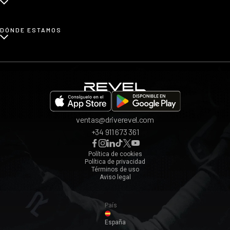
Blog
Renting de coches urbanos
Prensa
¿Cómo funciona?
DÓNDE ESTAMOS
Afiliados
Opiniones
App REVEL
Madrid
Invita a un amigo
Barcelona
Bilbao
Valencia
ventas@driverevel.com
Sevilla
+34 911 673 361
Málaga
Zaragoza
Política de cookies
Política de privacidad
Ver todos ›
Términos de uso
Aviso legal
País
España