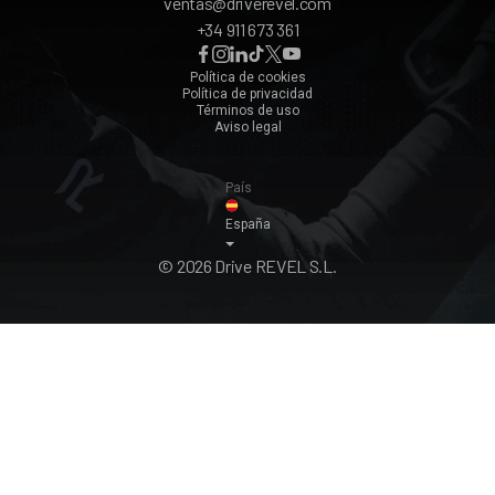
ventas@driverevel.com
Sevilla
+34 911 673 361
Málaga
Zaragoza
Política de cookies
Política de privacidad
Ver todos ›
Términos de uso
Aviso legal
País
España
© 2026 Drive REVEL S.L.