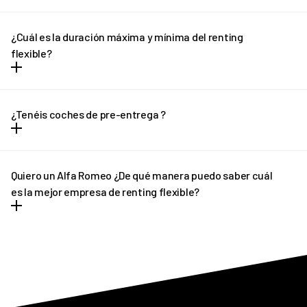
Puedes contratar tu REVEL desde cualquier parte de España
(excepto Canarias) y recibirlo en la puerta de tu casa en solo unos
¿Cuál es la duración máxima y mínima del renting
días.
flexible?
El renting flexible tiene plazo mínimo de 12 meses y un máximo de
36 meses. En el caso de necesitar una cotización adaptada, no
¿Tenéis coches de pre-entrega ?
dudes en ponerte en contacto con REVEL. ¡Te ayudaremos!
En determinados casos, si el plazo de entrega previsto sufre
algún retraso pondremos a tu disposición un vehículo de pre-
Quiero un Alfa Romeo ¿De qué manera puedo saber cuál
entrega que podrás disfrutar hasta que llegue tu vehículo
es la mejor empresa de renting flexible?
definitivo.
REVEL es líder en renting flexible de Alfa Romeo. Ofrecemos
tantas facilidades y comodidades a los conductores, que poco a
poco más personas apuestan por nuestro asesoramiento
personalizado. Siempre y en todo momento estamos pendientes
de todo cuanto necesitan nuestros clientes antes y tras la