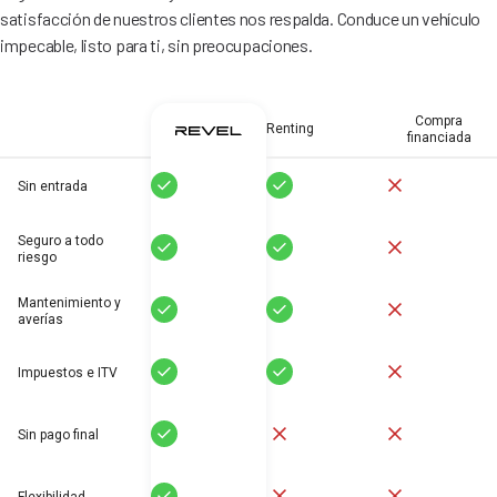
satisfacción de nuestros clientes nos respalda. Conduce un vehículo
impecable, listo para ti, sin preocupaciones.
Compra
Renting
financiada
Sí
Sí
No
Sin entrada
Seguro a todo
Sí
Sí
No
riesgo
Mantenimiento y
Sí
Sí
No
averías
Sí
Sí
No
Impuestos e ITV
Sí
No
No
Sin pago final
Sí
No
No