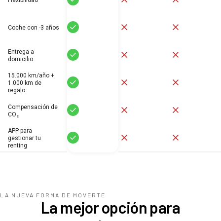
Flexibilidad
Sí
No
No
Coche con -3 años
Entrega a
Sí
No
No
domicilio
15.000 km/año +
Sí
No
No
1.000 km de
regalo
Compensación de
Sí
No
No
CO₂
APP para
Sí
No
No
gestionar tu
renting
LA NUEVA FORMA DE MOVERTE
La mejor opción para