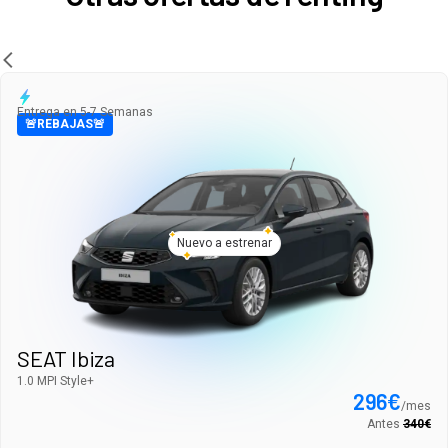
Entrega en 5-7 Semanas
🚨REBAJAS🚨
Nuevo a estrenar
SEAT Ibiza
1.0 MPI Style+
296
€
/
mes
Antes
340
€