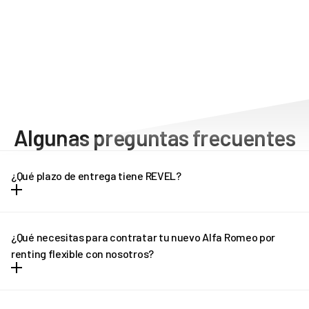
Algunas preguntas frecuentes
¿Qué plazo de entrega tiene REVEL?
Dependiendo del modelo de vehículo, los plazos de entrega
pueden oscilar entre una y tres semanas. Cada modelo tiene unos
¿Qué necesitas para contratar tu nuevo Alfa Romeo por
plazos de entrega diferentes, que puedes consultar en la propia
renting flexible con nosotros?
ficha del vehículo. Pregúntanos por el plazo de entrega de tu Alfa
Romeo por renting flexible.
Puedes contratar un Alfa Romeo por renting flexible con REVEL
siempre que tengas carnet de conducir español o de cualquier