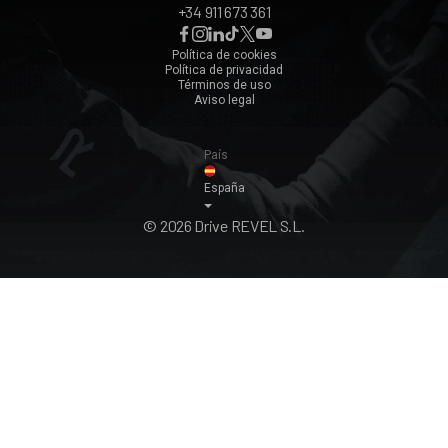
+34 911 673 361
Málaga
Zaragoza
Política de cookies
Política de privacidad
Ver todos ›
Términos de uso
Aviso legal
País
España
© 2026 Drive REVEL S.L.