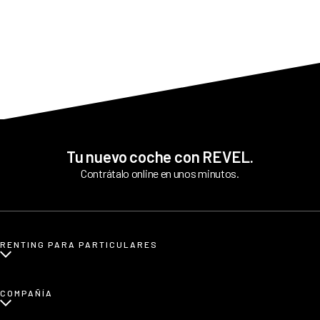
Soy una empresa / autónomo, ¿puedo contratar REVEL?
Tu nuevo coche con REVEL.
Contrátalo online en unos minutos.
RENTING PARA PARTICULARES
¿Qué es renting para particulares?
COMPAÑÍA
Renting de coches eléctricos