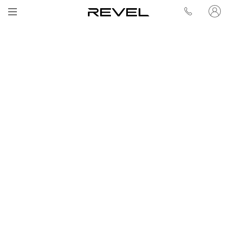
Ver todas las preguntas frecuentes
Sí, autónomos y empresas pueden contratar un REVEL.
documentación