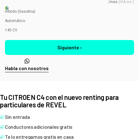
/mes
(
IVA inc.
)
Híbrido
(Gasolina)
·
Automático
·
145
CV
Siguiente ›
Habla con nosotros
Tu CITROEN C4 con el nuevo renting para
particulares de REVEL
Sin entrada
Conductores adicionales gratis
Te lo entregamos gratis en casa