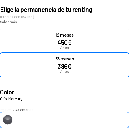
Elige la permanencia de tu renting
(Precios con IVA inc.)
Saber más
12 meses
450
€
/mes
36 meses
386
€
/mes
Color
Gris Mercury
rega en 2-4 Semanas