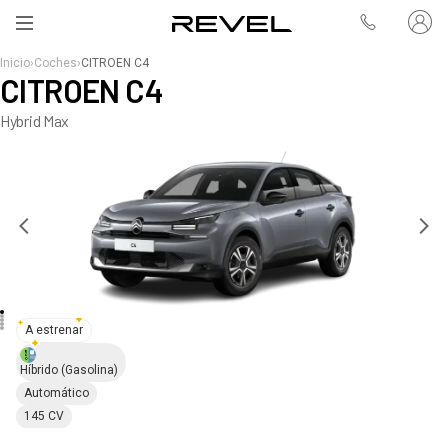
Inicio
›
Coches
›
CITROEN C4
CITROEN C4
Hybrid Max
A estrenar
Híbrido
(Gasolina)
Automático
145 CV