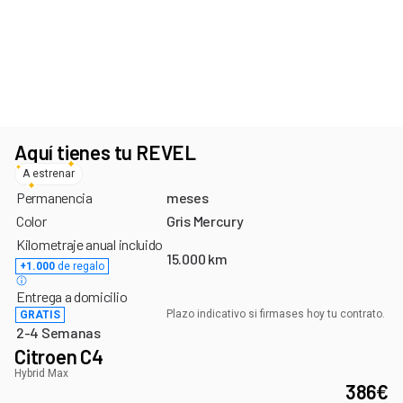
Últimas unidades con este plazo de entrega
¡Aprovecha antes de que se agoten!
Aquí tienes tu REVEL
A estrenar
Permanencia
meses
Color
Gris Mercury
Kilometraje anual incluido
15.000 km
+1.000
de regalo
Entrega a domicilio
Plazo indicativo si firmases hoy tu contrato.
GRATIS
2-4 Semanas
Citroen C4
Hybrid Max
386
€