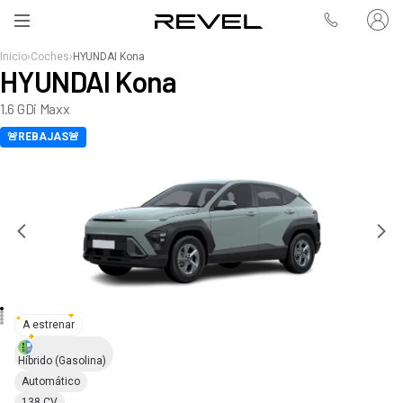
Inicio
›
Coches
›
HYUNDAI Kona
HYUNDAI Kona
1.6 GDi Maxx
🚨REBAJAS🚨
A estrenar
Híbrido
(Gasolina)
Automático
138 CV