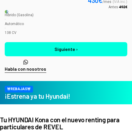
430
€
/
mes
(
IVA inc.
)
Antes
492
€
Híbrido
(Gasolina)
·
Automático
·
138
CV
Siguiente ›
Habla con nosotros
🚨REBAJAS🚨
¡Estrena ya tu Hyundai!
Tu HYUNDAI Kona con el nuevo renting para
particulares de REVEL