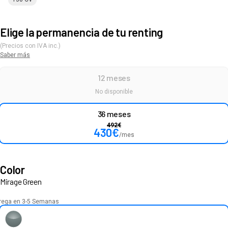
Elige la permanencia de tu renting
(Precios con IVA inc.)
Saber más
12 meses
No disponible
36 meses
492
€
430
€
/mes
Color
Mirage Green
rega en 3-5 Semanas