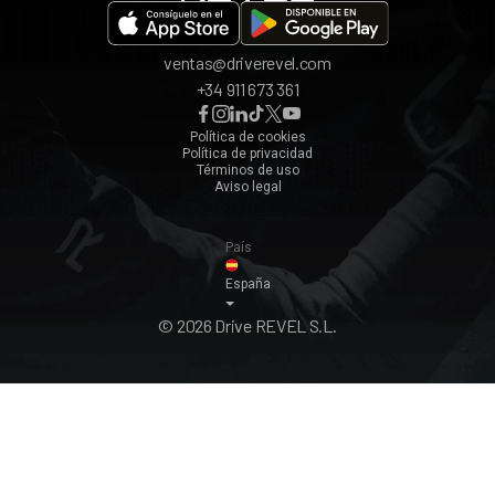
Valencia
ventas@driverevel.com
Sevilla
+34 911 673 361
Málaga
Zaragoza
Política de cookies
Política de privacidad
Ver todos ›
Términos de uso
Aviso legal
País
España
© 2026 Drive REVEL S.L.