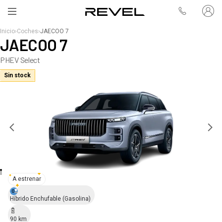
Inicio
›
Coches
›
JAECOO 7
JAECOO 7
PHEV Select
Sin stock
A estrenar
Híbrido Enchufable
(Gasolina)
90
km