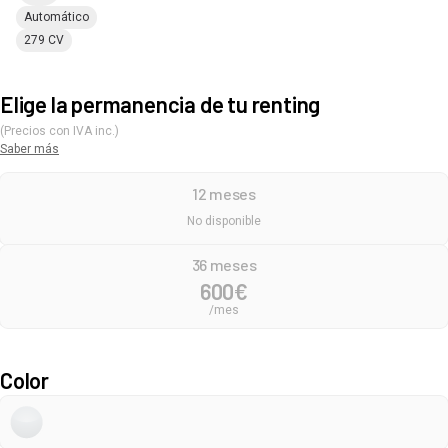
Automático
279 CV
Elige la permanencia de tu renting
(Precios con IVA inc.)
Saber más
12 meses
No disponible
36 meses
600
€
/mes
Color