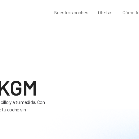
Nuestros coches
Ofertas
Cómo fu
 KGM
illo y a tu medida. Con
e tu coche sin