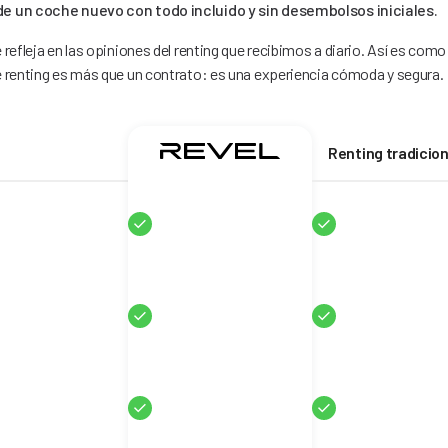
de un coche nuevo con todo incluido y sin desembolsos iniciales.
refleja en las opiniones del renting que recibimos a diario. Así es co
 renting es más que un contrato: es una experiencia cómoda y segura.
Renting tradicion
Sí
Sí
Sí
Sí
Sí
Sí