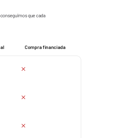
mo conseguimos que cada
al
Compra financiada
No
No
No