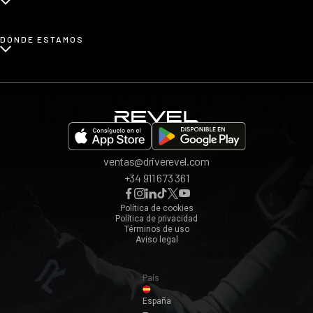
Blog
Renting de coches urbanos
Prensa
¿Cómo funciona?
DÓNDE ESTAMOS
Afiliados
Opiniones
App REVEL
Madrid
Invita a un amigo
Barcelona
Bilbao
Valencia
ventas@driverevel.com
Sevilla
+34 911 673 361
Málaga
Zaragoza
Política de cookies
Política de privacidad
Ver todos ›
Términos de uso
Aviso legal
País
España