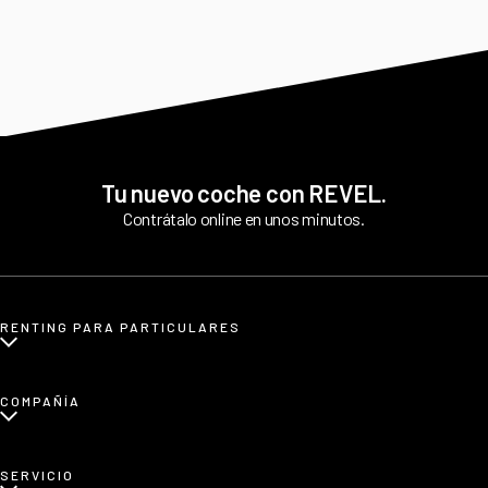
Tu nuevo coche con REVEL.
Contrátalo online en unos minutos.
RENTING PARA PARTICULARES
¿Qué es renting para particulares?
COMPAÑÍA
Renting de coches eléctricos
Renting de coches etiqueta CERO
Sobre nosotros
SERVICIO
Renting de coches familiares