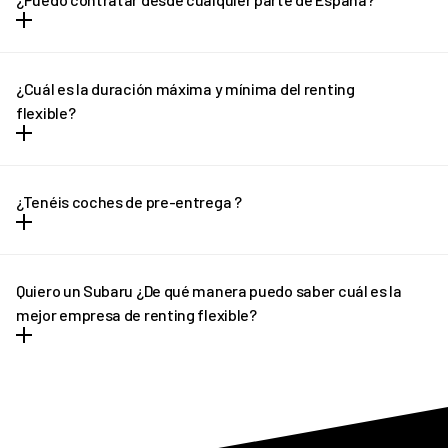
la cuota mensual y no hay entrada ni letra pequeña.
Puedes contratar tu REVEL desde cualquier parte de España
(excepto Canarias) y recibirlo en la puerta de tu casa en solo unos
¿Cuál es la duración máxima y mínima del renting
días.
flexible?
El renting flexible tiene plazo mínimo de 12 meses y un máximo de
36 meses. En el caso de necesitar una cotización adaptada, no
¿Tenéis coches de pre-entrega ?
dudes en ponerte en contacto con REVEL. ¡Te ayudaremos!
En determinados casos, si el plazo de entrega previsto sufre
algún retraso pondremos a tu disposición un vehículo de pre-
Quiero un Subaru ¿De qué manera puedo saber cuál es la
entrega que podrás disfrutar hasta que llegue tu vehículo
mejor empresa de renting flexible?
definitivo.
REVEL es líder en renting flexible de Subaru. Ofrecemos tantas
facilidades y comodidades a los conductores, que poco a poco
más personas apuestan por nuestro asesoramiento
personalizado. Siempre y en todo momento estamos pendientes