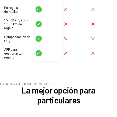
Entrega a
Sí
No
No
domicilio
15.000 km/año +
Sí
No
No
1.000 km de
regalo
Compensación de
Sí
No
No
CO₂
APP para
Sí
No
No
gestionar tu
renting
LA NUEVA FORMA DE MOVERTE
La mejor opción para
particulares