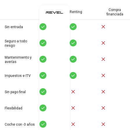
Compra
Renting
financiada
Sí
Sí
No
Sin entrada
Seguro a todo
Sí
Sí
No
riesgo
Mantenimiento y
Sí
Sí
No
averías
Sí
Sí
No
Impuestos e ITV
Sí
No
No
Sin pago final
Sí
No
No
Flexibilidad
Sí
No
No
Coche con -3 años