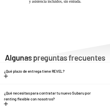
y asistencia incluidos, sin entrada.
Algunas preguntas frecuentes
¿Qué plazo de entrega tiene REVEL?
Dependiendo del modelo de vehículo, los plazos de entrega
pueden oscilar entre una y tres semanas. Cada modelo tiene unos
¿Qué necesitas para contratar tu nuevo Subaru por
plazos de entrega diferentes, que puedes consultar en la propia
renting flexible con nosotros?
ficha del vehículo. Pregúntanos por el plazo de entrega de tu
Subaru por renting flexible.