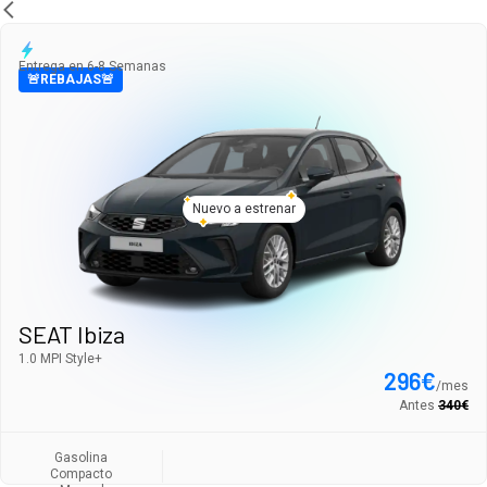
Entrega en 6-8 Semanas
🚨REBAJAS🚨
Nuevo a estrenar
SEAT Ibiza
1.0 MPI Style+
296
€
/
mes
Antes
340
€
Gasolina
Compacto