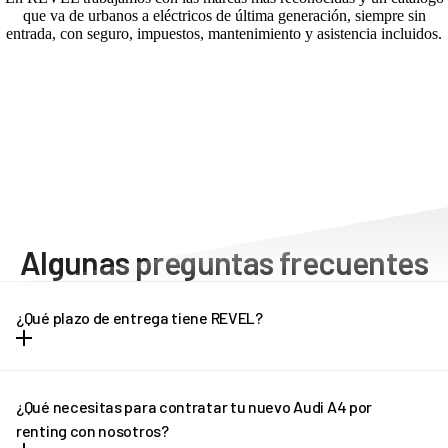
que va de urbanos a eléctricos de última generación, siempre sin
entrada, con seguro, impuestos, mantenimiento y asistencia incluidos.
Algunas preguntas frecuentes
¿Qué plazo de entrega tiene REVEL?
Dependiendo del modelo de vehículo, los plazos de entrega
pueden oscilar entre una y tres semanas. Cada modelo tiene unos
¿Qué necesitas para contratar tu nuevo Audi A4 por
plazos de entrega diferentes, que puedes consultar en la propia
renting con nosotros?
ficha del vehículo. Pregúntanos por el plazo de entrega de tu Audi