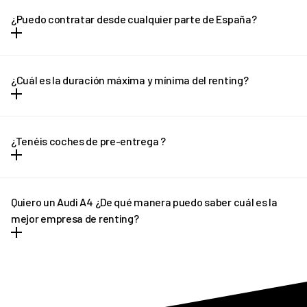
desembolsos de dinero. Todos los gastos vienen incluidos dentro
¿Puedo contratar desde cualquier parte de España?
la cuota mensual y no hay entrada ni letra pequeña.
Puedes contratar tu REVEL desde cualquier parte de España
(excepto Canarias) y recibirlo en la puerta de tu casa en solo unos
¿Cuál es la duración máxima y mínima del renting?
días.
El renting tiene plazo mínimo de 12 meses y un máximo de 36
meses. En el caso de necesitar una cotización adaptada, no
¿Tenéis coches de pre-entrega ?
dudes en ponerte en contacto con REVEL. ¡Te ayudaremos!
En determinados casos, si el plazo de entrega previsto sufre
algún retraso pondremos a tu disposición un vehículo de pre-
Quiero un Audi A4 ¿De qué manera puedo saber cuál es la
entrega que podrás disfrutar hasta que llegue tu vehículo
mejor empresa de renting?
definitivo.
REVEL es líder en renting de Audi A4. Ofrecemos tantas
facilidades y comodidades a los conductores, que poco a poco
más personas apuestan por nuestro asesoramiento
personalizado. Siempre y en todo momento estamos pendientes