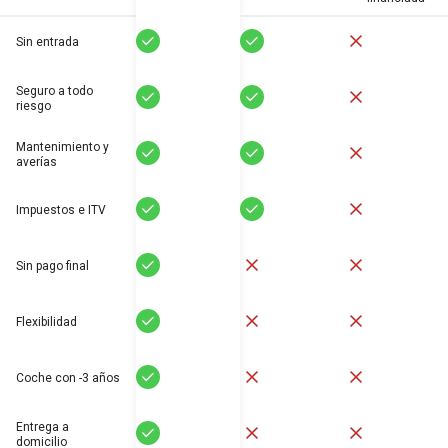
Sí
Sí
No
Sin entrada
Seguro a todo
Sí
Sí
No
riesgo
Mantenimiento y
Sí
Sí
No
averías
Sí
Sí
No
Impuestos e ITV
Sí
No
No
Sin pago final
Sí
No
No
Flexibilidad
Sí
No
No
Coche con -3 años
Entrega a
Sí
No
No
domicilio