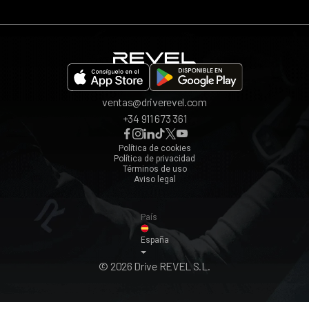
App REVEL
Madrid
Invita a un amigo
Barcelona
Bilbao
Valencia
ventas@driverevel.com
Sevilla
+34 911 673 361
Málaga
Zaragoza
Política de cookies
Política de privacidad
Ver todos ›
Términos de uso
Aviso legal
País
España
© 2026 Drive REVEL S.L.