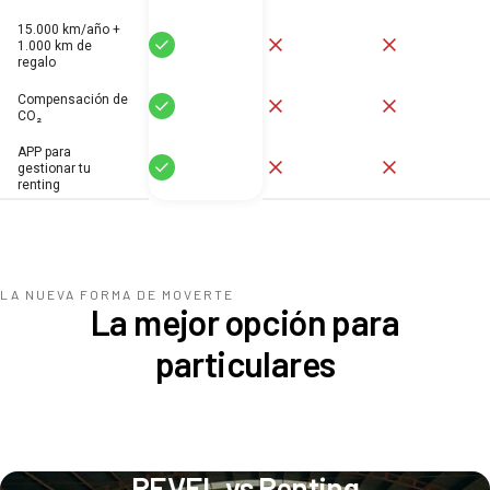
15.000 km/año +
Sí
No
No
1.000 km de
regalo
Compensación de
Sí
No
No
CO₂
APP para
Sí
No
No
gestionar tu
renting
LA NUEVA FORMA DE MOVERTE
La mejor opción para
particulares
REVEL vs Renting