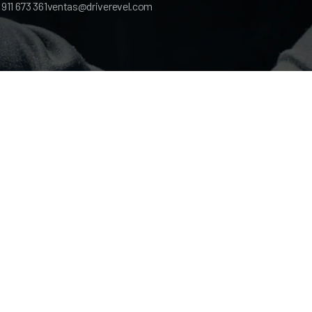
911 673 361
ventas@driverevel.com