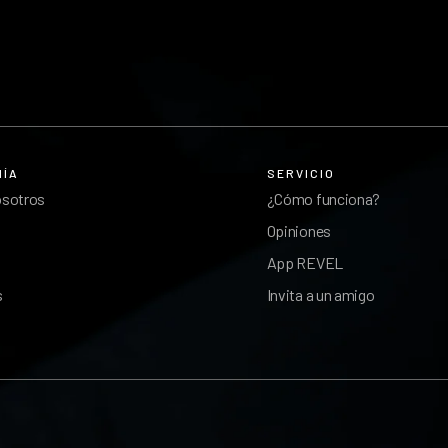
ÑÍA
SERVICIO
osotros
¿Cómo funciona?
Opiniones
App REVEL
s
Invita a un amigo
l