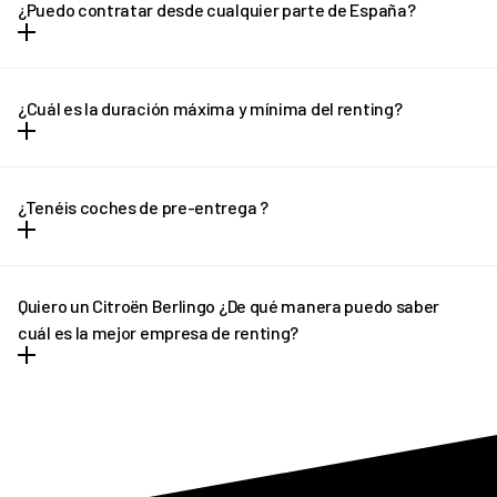
¿Puedo contratar desde cualquier parte de España?
la cuota mensual y no hay entrada ni letra pequeña.
Puedes contratar tu REVEL desde cualquier parte de España
(excepto Canarias) y recibirlo en la puerta de tu casa en solo unos
¿Cuál es la duración máxima y mínima del renting?
días.
El renting tiene plazo mínimo de 12 meses y un máximo de 36
meses. En el caso de necesitar una cotización adaptada, no
¿Tenéis coches de pre-entrega ?
dudes en ponerte en contacto con REVEL. ¡Te ayudaremos!
En determinados casos, si el plazo de entrega previsto sufre
algún retraso pondremos a tu disposición un vehículo de pre-
Quiero un Citroën Berlingo ¿De qué manera puedo saber
entrega que podrás disfrutar hasta que llegue tu vehículo
cuál es la mejor empresa de renting?
definitivo.
REVEL es líder en renting de Citroën Berlingo. Ofrecemos tantas
facilidades y comodidades a los conductores, que poco a poco
más personas apuestan por nuestro asesoramiento
personalizado. Siempre y en todo momento estamos pendientes