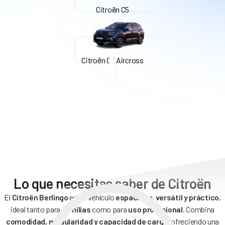
Citroën C5
Citroën C5 Aircross
Lo que necesitas saber de Citroën
El
Citroën Berlingo
es un vehículo
espacioso, versátil y práctico
,
ideal tanto para
familias
como para
uso profesional
. Combina
comodidad, modularidad y capacidad de carga
, ofreciendo una