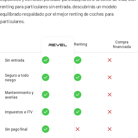
renting para particulares sin entrada, descubrirás un modelo
equilibrado respaldado por el mejor renting de coches para
particulares.
Compra
Renting
financiada
Sí
Sí
No
Sin entrada
Seguro a todo
Sí
Sí
No
riesgo
Mantenimiento y
Sí
Sí
No
averías
Sí
Sí
No
Impuestos e ITV
Sí
No
No
Sin pago final