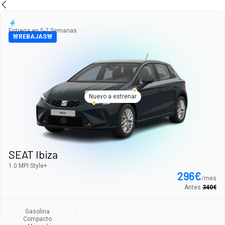
Entrega en 5-7 Semanas
🚨REBAJAS🚨
Nuevo a estrenar
SEAT Ibiza
1.0 MPI Style+
296
€
/
mes
Antes
340
€
Gasolina
Compacto