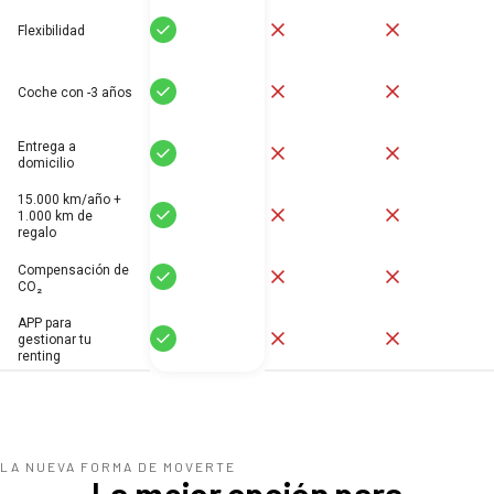
Sí
No
No
Flexibilidad
Sí
No
No
Coche con -3 años
Entrega a
Sí
No
No
domicilio
15.000 km/año +
Sí
No
No
1.000 km de
regalo
Compensación de
Sí
No
No
CO₂
APP para
Sí
No
No
gestionar tu
renting
LA NUEVA FORMA DE MOVERTE
La mejor opción para