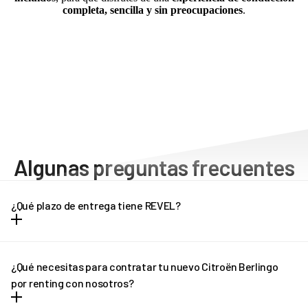
completa, sencilla y sin preocupaciones
.
Algunas preguntas frecuentes
¿Qué plazo de entrega tiene REVEL?
Dependiendo del modelo de vehículo, los plazos de entrega
pueden oscilar entre una y tres semanas. Cada modelo tiene unos
¿Qué necesitas para contratar tu nuevo Citroën Berlingo
plazos de entrega diferentes, que puedes consultar en la propia
por renting con nosotros?
ficha del vehículo. Pregúntanos por el plazo de entrega de tu