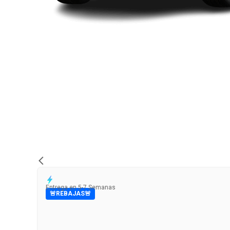
Entrega en 5-7 Semanas
🚨REBAJAS🚨