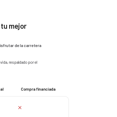
 tu mejor
sfrutar de la carretera
vida, respaldado por el
al
Compra financiada
No