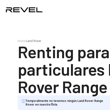
Inicio
›
Land Rover
Renting para
particulares
Rover Range
Temporalmente no tenemos ningún Land Rover Range
Rover en nuestra flota