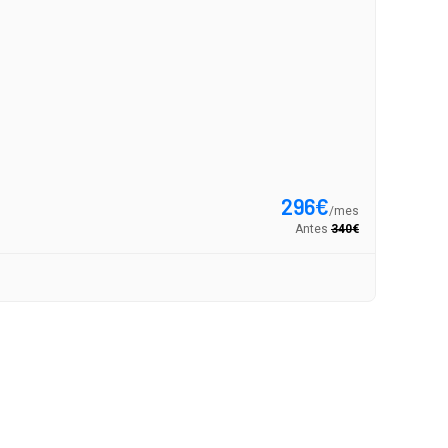
Opel 
1.2T GS X
296
€
/
mes
Antes
340
€