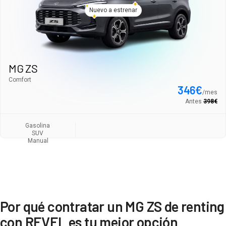
Nuevo a estrenar
MG ZS
Comfort
346
€
/
mes
Antes
398
€
Gasolina
SUV
Manual
Por qué contratar un MG ZS de renting
con REVEL es tu mejor opción