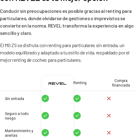
Conducir sin preocupaciones es posible gracias al renting para
particulares, donde olvidarse de gestiones o imprevistos se
convierte en la norma. REVEL transforma la experiencia en algo
sencillo y claro.
El MG ZS se disfruta con renting para particulares sin entrada, un
modelo equilibrado y adaptado a tu estilo de vida, respaldado por el
mejor renting de coches para particulares.
Compra
Renting
financiada
Sí
Sí
No
Sin entrada
Seguro a todo
Sí
Sí
No
riesgo
Mantenimiento y
Sí
Sí
No
averías