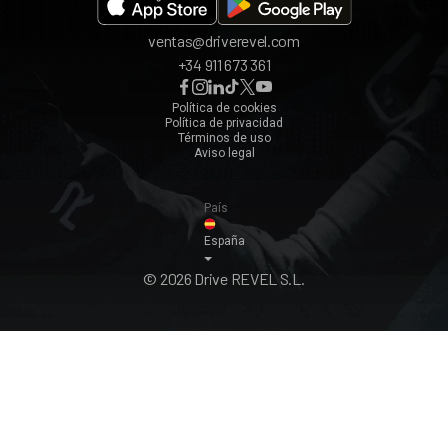
Valencia
ventas@driverevel.com
Sevilla
+34 911 673 361
Málaga
Zaragoza
Política de cookies
Política de privacidad
Ver todos ›
Términos de uso
Aviso legal
País
España
© 2026 Drive REVEL S.L.