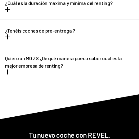
(excepto Canarias) y recibirlo en la puerta de tu casa en solo unos
¿Cuál es la duración máxima y mínima del renting?
días.
El renting tiene plazo mínimo de 12 meses y un máximo de 36
meses. En el caso de necesitar una cotización adaptada, no
¿Tenéis coches de pre-entrega ?
dudes en ponerte en contacto con REVEL. ¡Te ayudaremos!
En determinados casos, si el plazo de entrega previsto sufre
algún retraso pondremos a tu disposición un vehículo de pre-
Quiero un MG ZS ¿De qué manera puedo saber cuál es la
entrega que podrás disfrutar hasta que llegue tu vehículo
mejor empresa de renting?
definitivo.
REVEL es líder en renting de MG ZS. Ofrecemos tantas facilidades
y comodidades a los conductores, que poco a poco más
personas apuestan por nuestro asesoramiento personalizado.
Siempre y en todo momento estamos pendientes de todo
cuanto necesitan nuestros clientes antes y tras la contratación.
Tu nuevo coche con REVEL.