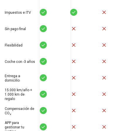
Sí
Sí
No
Impuestos e ITV
Sí
No
No
Sin pago final
Sí
No
No
Flexibilidad
Sí
No
No
Coche con -3 años
Entrega a
Sí
No
No
domicilio
15.000 km/año +
Sí
No
No
1.000 km de
regalo
Compensación de
Sí
No
No
CO₂
APP para
Sí
No
No
gestionar tu