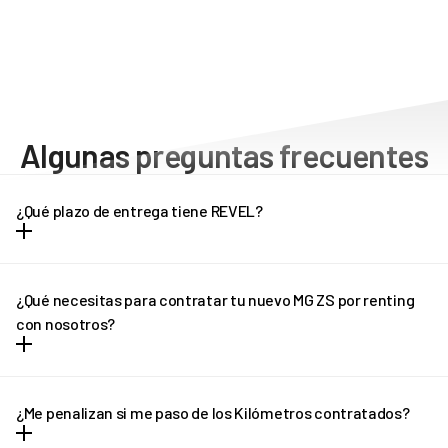
Algunas preguntas frecuentes
¿Qué plazo de entrega tiene REVEL?
Dependiendo del modelo de vehículo, los plazos de entrega
pueden oscilar entre una y tres semanas. Cada modelo tiene unos
¿Qué necesitas para contratar tu nuevo MG ZS por renting
plazos de entrega diferentes, que puedes consultar en la propia
con nosotros?
ficha del vehículo. Pregúntanos por el plazo de entrega de tu MG
ZS por renting.
Puedes contratar un MG ZS por renting con REVEL siempre que
tengas carnet de conducir español o de cualquier otro país de la
¿Me penalizan si me paso de los Kilómetros contratados?
UE en vigor.