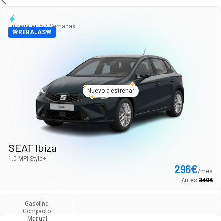
Entrega en 5-7 Semanas
🚨REBAJAS🚨
Nuevo a estrenar
SEAT Ibiza
1.0 MPI Style+
296
€
/
mes
Antes
340
€
Gasolina
Compacto
Manual