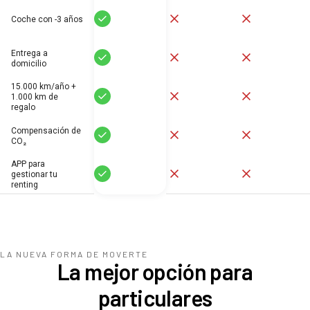
Sí
No
No
Coche con -3 años
Entrega a
Sí
No
No
domicilio
15.000 km/año +
Sí
No
No
1.000 km de
regalo
Compensación de
Sí
No
No
CO₂
APP para
Sí
No
No
gestionar tu
renting
LA NUEVA FORMA DE MOVERTE
La mejor opción para
particulares