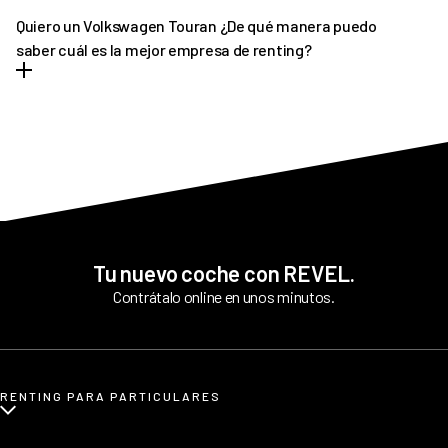
algún retraso pondremos a tu disposición un vehículo de pre-
Quiero un Volkswagen Touran ¿De qué manera puedo
entrega que podrás disfrutar hasta que llegue tu vehículo
saber cuál es la mejor empresa de renting?
definitivo.
REVEL es líder en renting de Volkswagen Touran. Ofrecemos
tantas facilidades y comodidades a los conductores, que poco a
poco más personas apuestan por nuestro asesoramiento
personalizado. Siempre y en todo momento estamos pendientes
de todo cuanto necesitan nuestros clientes antes y tras la
contratación.
Tu nuevo coche con REVEL.
Contrátalo online en unos minutos.
RENTING PARA PARTICULARES
¿Qué es renting para particulares?