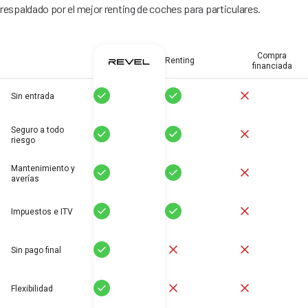
respaldado por el mejor renting de coches para particulares.
Compra
Renting
financiada
Sí
Sí
No
Sin entrada
Seguro a todo
Sí
Sí
No
riesgo
Mantenimiento y
Sí
Sí
No
averías
Sí
Sí
No
Impuestos e ITV
Sí
No
No
Sin pago final
Sí
No
No
Flexibilidad