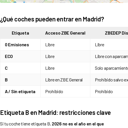
¿Qué coches pueden entrar en Madrid?
Etiqueta
Acceso ZBE General
ZBEDEP Dis
0 Emisiones
Libre
Libre
ECO
Libre
Libre con aparcam
C
Libre
Solo aparcamiento
B
Libre en ZBE General
Prohibido salvo 
A / Sin etiqueta
Prohibido
Prohibido
Etiqueta B en Madrid: restricciones clave
Si tu coche tiene etiqueta B,
2026 no es el año en el que