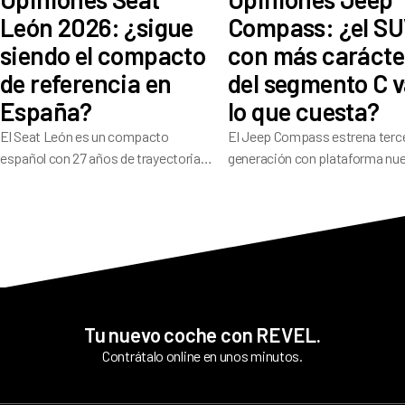
León 2026: ¿sigue
Compass: ¿el S
siendo el compacto
con más carácte
de referencia en
del segmento C v
España?
lo que cuesta?
El Seat León es un compacto
El Jeep Compass estrena terc
español con 27 años de trayectoria
generación con plataforma nu
que en su cuarta generación ofrece
541 litros de maletero y
una amplia gama de motores, buen
electrificación en toda la gama
dinamismo de conducción y 5
su historial pesa: ¿ha resuelto
estrellas Euro NCAP.
los problemas que alejaron a t
compradores?
Tu nuevo coche con REVEL.
Contrátalo online en unos minutos.