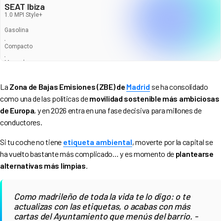
SEAT Ibiza
1.0 MPI Style+
Gasolina
Compacto
Manual
Entrega en 6-8 Semanas
La
Zona de Bajas Emisiones (ZBE) de
Madrid
se ha consolidado
como una de las políticas de
movilidad sostenible más ambiciosas
de Europa
, y en 2026 entra en una fase decisiva para millones de
conductores.
Si tu coche no tiene
etiqueta ambiental
, moverte por la capital se
340
€
ha vuelto bastante más complicado… y es momento de
plantearse
296
€
/mes
alternativas más limpias
.
Como madrileño de toda la vida te lo digo: o te
actualizas con las etiquetas, o acabas con más
cartas del Ayuntamiento que menús del barrio. -