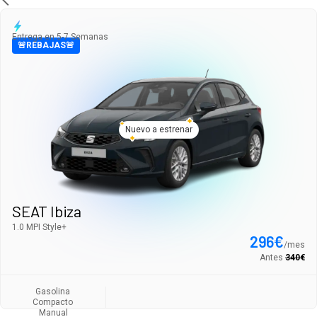
Entrega en 5-7 Semanas
🚨REBAJAS🚨
Nuevo a estrenar
SEAT Ibiza
1.0 MPI Style+
296
€
/
mes
Antes
340
€
Gasolina
Compacto
Manual