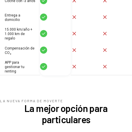
Coche con -3 años
Entrega a
Sí
No
No
domicilio
15.000 km/año +
Sí
No
No
1.000 km de
regalo
Compensación de
Sí
No
No
CO₂
APP para
Sí
No
No
gestionar tu
renting
LA NUEVA FORMA DE MOVERTE
La mejor opción para
particulares