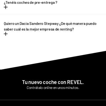
meses. En el caso de necesitar una cotización adaptada, no
¿Tenéis coches de pre-entrega ?
dudes en ponerte en contacto con REVEL. ¡Te ayudaremos!
En determinados casos, si el plazo de entrega previsto sufre
algún retraso pondremos a tu disposición un vehículo de pre-
Quiero un Dacia Sandero Stepway ¿De qué manera puedo
entrega que podrás disfrutar hasta que llegue tu vehículo
saber cuál es la mejor empresa de renting?
definitivo.
REVEL es líder en renting de Dacia Sandero Stepway. Ofrecemos
tantas facilidades y comodidades a los conductores, que poco a
poco más personas apuestan por nuestro asesoramiento
personalizado. Siempre y en todo momento estamos pendientes
de todo cuanto necesitan nuestros clientes antes y tras la
contratación.
Tu nuevo coche con REVEL.
Contrátalo online en unos minutos.