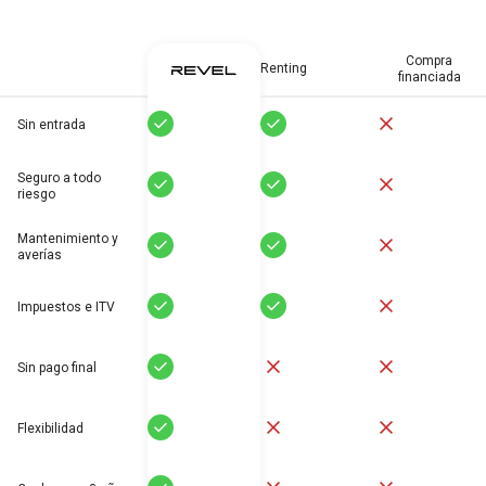
Compra
Renting
financiada
Sí
Sí
No
Sin entrada
Seguro a todo
Sí
Sí
No
riesgo
Mantenimiento y
Sí
Sí
No
averías
Sí
Sí
No
Impuestos e ITV
Sí
No
No
Sin pago final
Sí
No
No
Flexibilidad
Sí
No
No