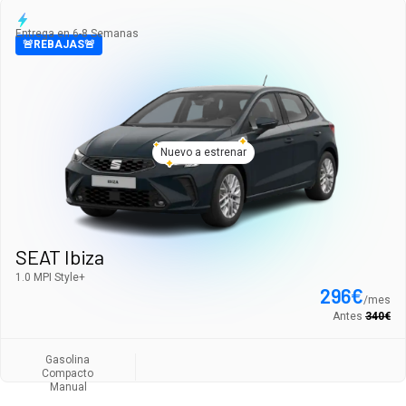
Entrega en 6-8 Semanas
🚨REBAJAS🚨
Nuevo a estrenar
SEAT Ibiza
1.0 MPI Style+
296
€
/
mes
Antes
340
€
Gasolina
Compacto
Manual