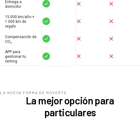
Entrega a
Sí
No
No
domicilio
15.000 km/año +
Sí
No
No
1.000 km de
regalo
Compensación de
Sí
No
No
CO₂
APP para
Sí
No
No
gestionar tu
renting
LA NUEVA FORMA DE MOVERTE
La mejor opción para
particulares