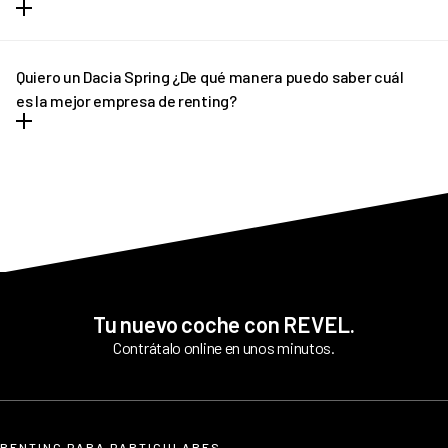
dudes en ponerte en contacto con REVEL. ¡Te ayudaremos!
En determinados casos, si el plazo de entrega previsto sufre
algún retraso pondremos a tu disposición un vehículo de pre-
Quiero un Dacia Spring ¿De qué manera puedo saber cuál
entrega que podrás disfrutar hasta que llegue tu vehículo
es la mejor empresa de renting?
definitivo.
REVEL es líder en renting de Dacia Spring. Ofrecemos tantas
facilidades y comodidades a los conductores, que poco a poco
más personas apuestan por nuestro asesoramiento
personalizado. Siempre y en todo momento estamos pendientes
de todo cuanto necesitan nuestros clientes antes y tras la
contratación.
Tu nuevo coche con REVEL.
Contrátalo online en unos minutos.
RENTING PARA PARTICULARES