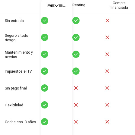
Compra
Renting
financiada
Sí
Sí
No
Sin entrada
Seguro a todo
Sí
Sí
No
riesgo
Mantenimiento y
Sí
Sí
No
averías
Sí
Sí
No
Impuestos e ITV
Sí
No
No
Sin pago final
Sí
No
No
Flexibilidad
Sí
No
No
Coche con -3 años