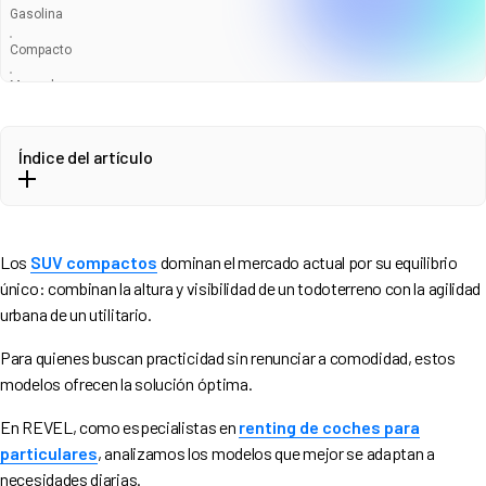
Gasolina
Compacto
Manual
Entrega en 6-8 Semanas
Índice del artículo
¿Qué define a un SUV pequeño?
Comparativa de los mejores SUV Pequeños en 2026
Los
SUV compactos
dominan el mercado actual por su equilibrio
Top 3 en relación calidad-precio
340
€
único: combinan la altura y visibilidad de un todoterreno con la agilidad
296
€
/mes
¿Por qué elegirlos para renting?
urbana de un utilitario.
Para quienes buscan practicidad sin renunciar a comodidad, estos
modelos ofrecen la solución óptima.
En REVEL, como especialistas en
renting de coches para
particulares
, analizamos los modelos que mejor se adaptan a
necesidades diarias.