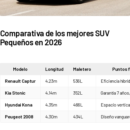
Comparativa de los mejores SUV
Pequeños en 2026
Modelo
Longitud
Maletero
Puntos 
Renault Captur
4.23m
536L
Eficiencia híbri
Kia Stonic
4.14m
352L
Garantía 7 años
Hyundai Kona
4.35m
466L
Espacio vertica
Peugeot 2008
4.30m
434L
Diseño vanguar