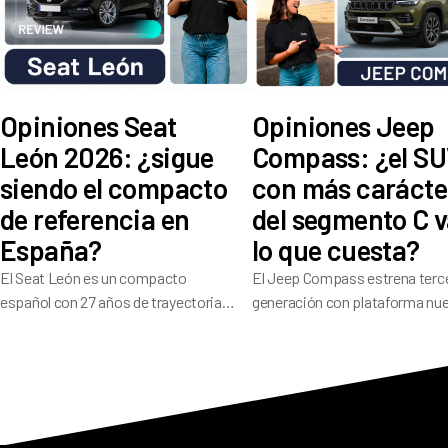
Opiniones Seat
Opiniones Jeep
León 2026: ¿sigue
Compass: ¿el S
siendo el compacto
con más carácte
de referencia en
del segmento C v
España?
lo que cuesta?
El Seat León es un compacto
El Jeep Compass estrena terc
español con 27 años de trayectoria
generación con plataforma nu
que en su cuarta generación ofrece
541 litros de maletero y
una amplia gama de motores, buen
electrificación en toda la gama
dinamismo de conducción y 5
su historial pesa: ¿ha resuelto
estrellas Euro NCAP.
los problemas que alejaron a t
compradores?